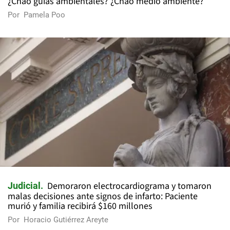
¿Chao guías ambientales? ¿Chao medio ambiente?
Por
Pamela Poo
Demoraron electrocardiograma y tomaron
Judicial
malas decisiones ante signos de infarto: Paciente
murió y familia recibirá $160 millones
Por
Horacio Gutiérrez Areyte