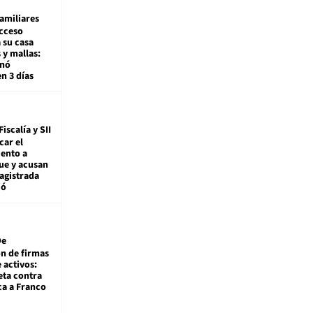
amiliares
cceso
 su casa
 y mallas:
enó
en 3 días
Fiscalía y SII
car el
ento a
ue y acusan
agistrada
ió
De
ón de firmas
 activos:
eta contra
ca a Franco