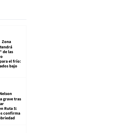
Zona
 tendrá
 de las
ro
ara el frío:
rados bajo
Nelson
a grave tras
ar
en Ruta 5:
os confirma
ebriedad