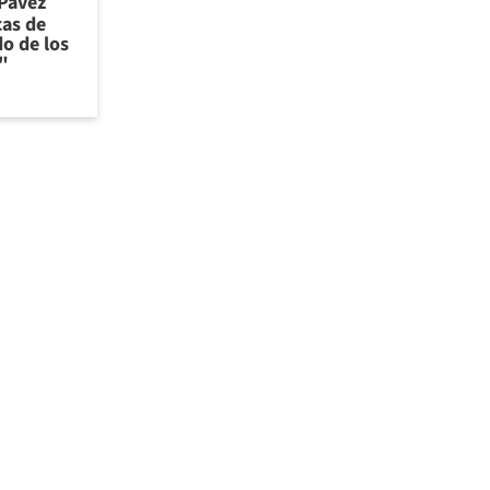
 Pavez
cas de
o de los
"