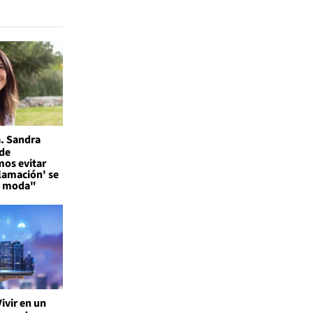
. Sandra
 de
os evitar
flamación' se
a moda"
Vivir en un