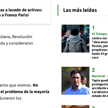
Las más leídas
mas a lavado de activos:
 a Franco Parisi
El Tiempo
stiana, Revolución
centro sur
"descanso"
ado y consideraron
lluvias, pe
prepárese p
hasta 15 g
cero
Nacional
Tapia qued
protagoniz
ento que vivimos.
No
accidente 
 el problema de la mayoría
Carabiner
estado de 
stuvieron los