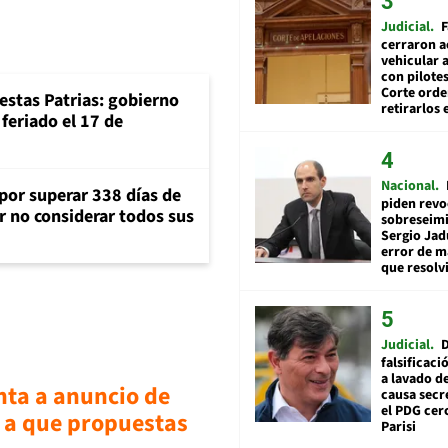
Judicial
F
cerraron a
vehicular a
con pilotes
Corte ord
iestas Patrias: gobierno
retirarlos 
feriado el 17 de
Nacional
 por superar 338 días de
piden revo
r no considerar todos sus
sobreseimi
Sergio Jad
error de m
que resolv
Judicial
falsificaci
a lavado de
nta a anuncio de
causa secr
el PDG cer
 a que propuestas
Parisi