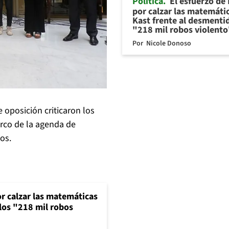
Política
El esfuerzo de
por calzar las matemáti
Kast frente al desmentid
"218 mil robos violento
Por
Nicole Donoso
 oposición criticaron los
arco de la agenda de
os.
or calzar las matemáticas
 los "218 mil robos