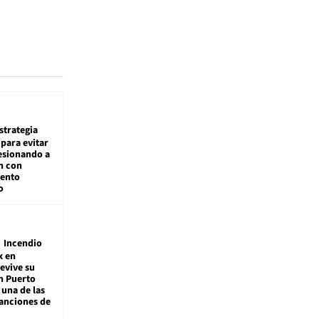
estrategia
para evitar
esionando a
n con
iento
o
Incendio
x en
revive su
n Puerto
 una de las
anciones de