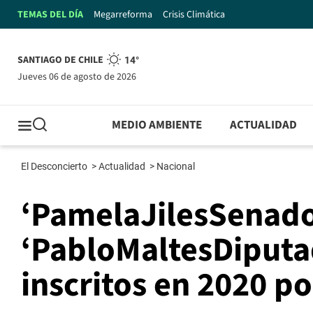
TEMAS DEL DÍA
Megarreforma
Crisis Climática
SANTIAGO DE CHILE
14°
jueves 06 de agosto de 2026
MEDIO AMBIENTE
ACTUALIDAD
El Desconcierto
>
Actualidad
>
Nacional
‘PamelaJilesSenador
‘PabloMaltesDiputad
inscritos en 2020 po