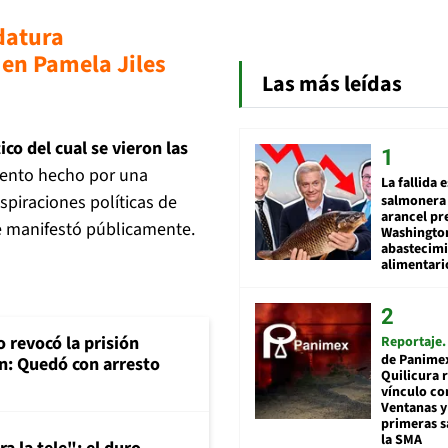
datura
 en Pamela Jiles
Las más leídas
co del cual se vieron las
iento hecho por una
La fallida 
piraciones políticas de
salmonera 
arancel pr
re manifestó públicamente.
Washingto
abastecim
alimentari
 revocó la prisión
Reportaje
de Panime
n: Quedó con arresto
Quilicura 
vínculo co
Ventanas y
primeras s
la SMA