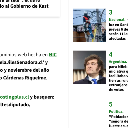
a la tele": el duro
o al Gobierno de Kast
Nacional
luz en San
jueves 6 de
serán 11 l
afectadas
dominios web hecha en
NIC
Argentina
elaJilesSenadora.cl’ y
para Milei:
to y noviembre del año
iniciativa 
facilitaba 
gio Cárdenas Riquelme
.
tierras rur
extranjeros
de votos
hostingplus.cl
y busquen:
ltesdiputado,
Política
"Poblacion
"señora de
fuerte cru