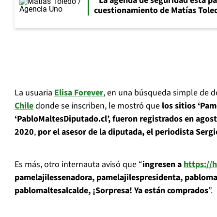
"La agenda de seguridad está par
cuestionamiento de Matías Toled
La usuaria
Elisa Forever
, en una búsqueda simple de 
Chile
donde se inscriben, le mostró que
los sitios ‘Pam
‘PabloMaltesDiputado.cl’, fueron registrados en agos
2020
,
por el asesor de la diputada, el periodista Ser
Es más, otro internauta avisó que “
ingresen a
https://
pamelajilessenadora, pamelajilespresidenta, pabloma
pablomaltesalcalde, ¡Sorpresa! Ya están comprados
”.