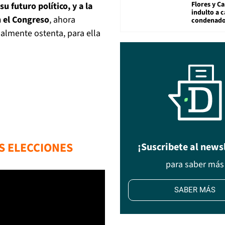
Flores y Ca
su futuro político, y a la
indulto a 
n el Congreso
, ahora
condenad
ualmente ostenta, para ella
S ELECCIONES
¡Suscribete al news
para saber más
SABER MÁS