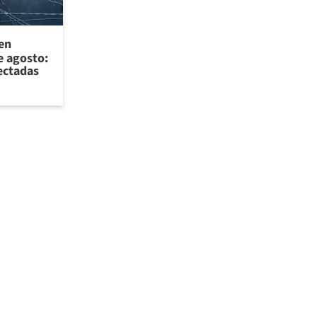
 en
e agosto:
ectadas