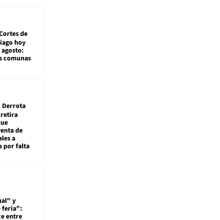
Cortes de
tiago hoy
 agosto:
as comunas
Derrota
 retira
que
venta de
ales a
 por falta
al" y
 feria":
ce entre