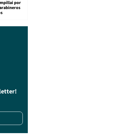
mpillai por
carabineros
os
letter!