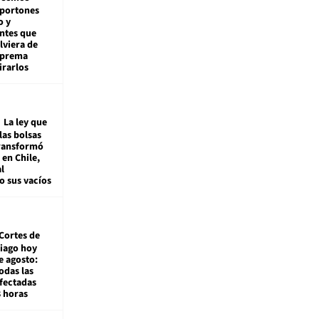
 portones
o y
ntes que
viera de
Suprema
irarlos
La ley que
las bolsas
transformó
e en Chile,
l
o sus vacíos
Cortes de
tiago hoy
e agosto:
odas las
fectadas
8 horas