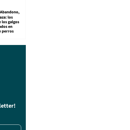
Abandono,
aza: los
 los galgos
sados en
e perros
letter!