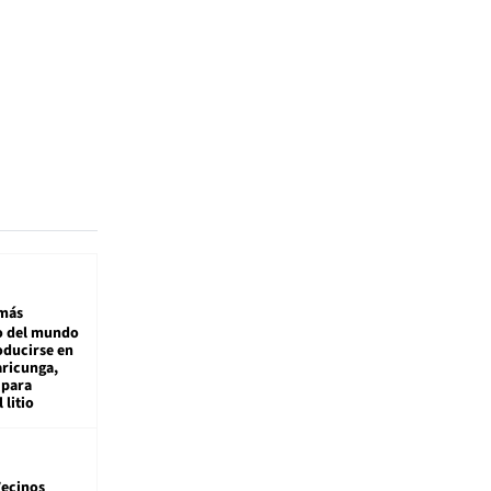
más
 del mundo
oducirse en
aricunga,
 para
 litio
ecinos