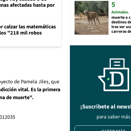
unas afectadas hasta por
Animales
muerte o c
destinos de
or calzar las matemáticas
tras ser u
carreras d
 los "218 mil robos
oyecto de Pamela Jiles, que
icción vital. Es la primera
ena de muerte".
¡Suscribete al news
para saber más
2012035