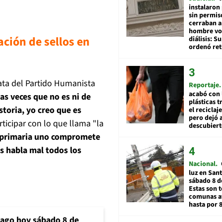
instalaron
sin permis
cerraban a
hombre vol
ción de sellos en
diálisis: 
ordenó ret
ata del Partido Humanista
Reportaje
acabó con 
as veces que no es ni de
plásticas 
storia, yo creo que es
el reciclaj
pero dejó a
rticipar con lo que llama "la
descubiert
 primaria uno compromete
es habla mal todos los
Nacional
luz en San
sábado 8 d
Estas son t
comunas a
hasta por 
iago hoy sábado 8 de