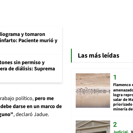
diograma y tomaron
infarto: Paciente murió y
Las más leídas
tones sin permiso y
era de diálisis: Suprema
Flamenco 
amenazado
logra repr
abajo político,
pero me
salar de M
priorizado
n debe darse en un marco de
minería del
nguno"
, declaró Jadue.
Judicial
V