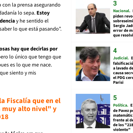
go con la prensa asegurando
Nacional
udadanía lo sepa.
Estoy
piden revo
idencia
y he sentido el
sobreseimi
Sergio Jad
 saber lo que está pasando”.
error de m
que resolv
osas hay que decirlas por
pero lo único que tengo que
Judicial
falsificaci
 pues es lo que me nace.
a lavado de
 que siento y mis
causa secr
el PDG cer
Parisi
la Fiscalía que en el
Política
E
 muy alto nivel" y
de Pavez po
018
matemática
frente al 
de los "21
violento"