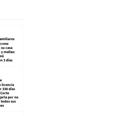
amiliares
cceso
 su casa
 y mallas:
enó
en 3 días
e
 licencia
r 338 días
 Corte
arla por no
 todos sus
tes