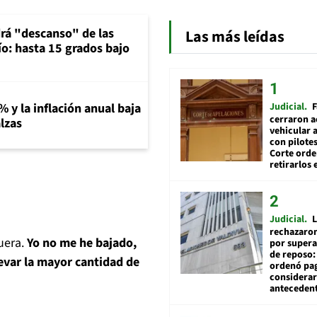
rá "descanso" de las
Las más leídas
río: hasta 15 grados bajo
Judicial
F
% y la inflación anual baja
cerraron a
lzas
vehicular a
con pilotes
Corte ord
retirarlos 
Judicial
L
rechazaron
uera.
Yo no me he bajado,
por supera
de reposo:
levar la mayor cantidad de
ordenó pag
considerar
anteceden