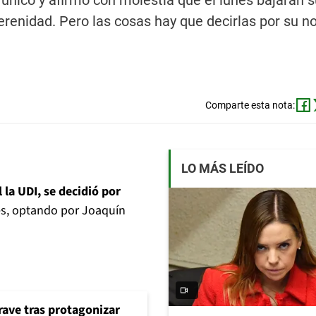
 único y afirmó con molestia que el lunes bajarán 
erenidad. Pero las cosas hay que decirlas por su n
Comparte esta nota:
LO MÁS LEÍDO
la UDI, se decidió por
les, optando por Joaquín
rave tras protagonizar