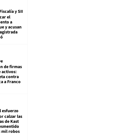
Fiscalía y SII
car el
ento a
ue y acusan
agistrada
ió
De
ón de firmas
 activos:
eta contra
ca a Franco
l esfuerzo
r calzar las
s de Kast
desmentido
8 mil robos