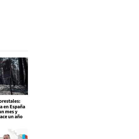
orestales:
a en España
un mes y
hace un año