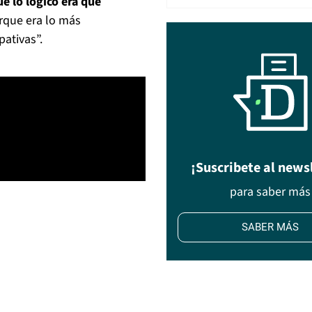
e lo lógico era que
orque era lo más
pativas”.
¡Suscribete al news
para saber más
SABER MÁS