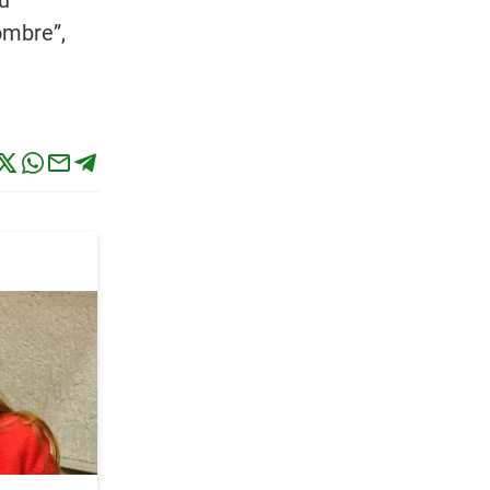
su
ombre”,