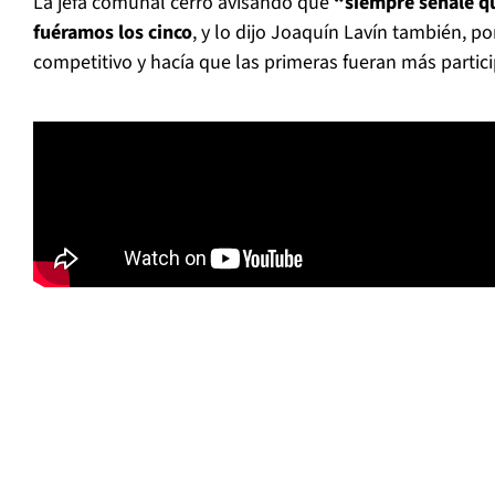
La jefa comunal cerró avisando que
“siempre señalé qu
fuéramos los cinco
, y lo dijo Joaquín Lavín también, p
competitivo y hacía que las primeras fueran más partici