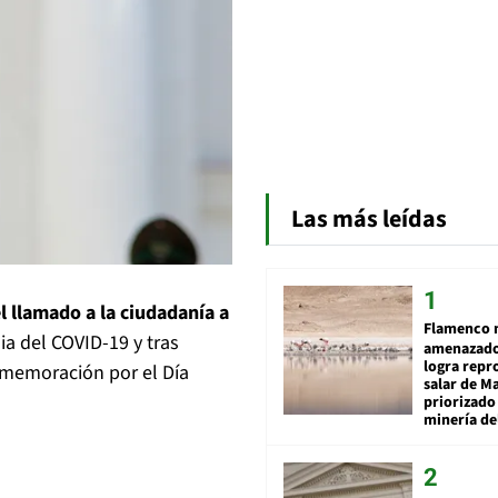
Las más leídas
l llamado a la ciudadanía a
Flamenco 
a del COVID-19 y tras
amenazado
logra repr
onmemoración por el Día
salar de M
priorizado
minería del