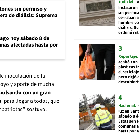
Judicial
V
instalaron
tones sin permiso y
sin permis
era de diálisis: Suprema
cerraban a
hombre vol
diálisis: 
ordenó ret
iago hoy sábado 8 de
unas afectadas hasta por
Reportaje
acabó con 
plásticas 
el reciclaj
de inoculación de la
pero dejó a
descubiert
apoyo y aporte de mucha
pulsando con un gran
a
, para llegar a todos, que
Nacional
patriotas”, sostuvo.
luz en San
sábado 8 d
Estas son t
comunas a
hasta por 