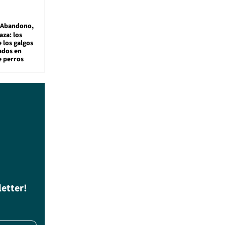
Abandono,
aza: los
 los galgos
sados en
e perros
letter!