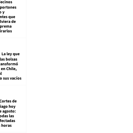
ecinos
 portones
o y
ntes que
viera de
Suprema
irarlos
La ley que
las bolsas
transformó
e en Chile,
l
o sus vacíos
Cortes de
tiago hoy
e agosto:
odas las
fectadas
8 horas