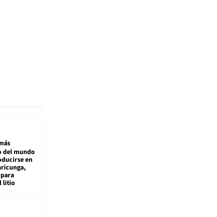
más
 del mundo
oducirse en
aricunga,
 para
 litio