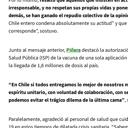
Por lo mismo,
resaltó que aquellos que insisten en ac
irresponsable, y no respetan sus propias vidas y ponen
demás, se han ganado el repudio colectivo de la opini
Chile entero condena absolutamente su actitud” y que 
corresponde”, sostuvo.
Junto al mensaje anterior,
Piñera
destacó la autorizació
Salud Pública (ISP) de la vacuna de una sola aplicación
la llegada de 1,8 millones de dosis al país.
“En Chile si todos entregamos lo mejor de nosotros
espíritu unitario, con voluntad de colaboración, con s
podemos evitar el trágico dilema de la última cama”
,
Paralelamente, agradeció al personal de salud que cui
19 en estos tiempos de dilatada crisis sanitaria. “Sabe