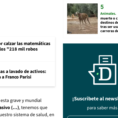
Animales
muerte o c
destinos de
tras ser u
carreras d
or calzar las matemáticas
 los "218 mil robos
mas a lavado de activos:
 a Franco Parisi
¡Suscribete al news
 esta grave y mundial
asivo (…)
, tenemos que
para saber más
uestro sistema de salud, en