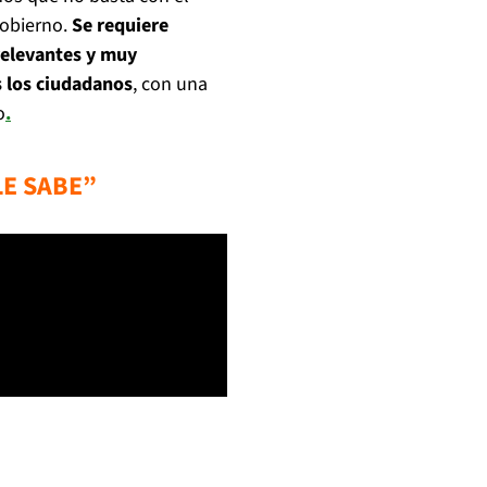
gobierno.
Se requiere
relevantes y muy
 los ciudadanos
, con una
o
.
LE SABE”