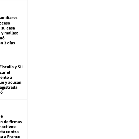
amiliares
cceso
 su casa
 y mallas:
enó
en 3 días
Fiscalía y SII
car el
ento a
ue y acusan
agistrada
ió
De
ón de firmas
 activos:
eta contra
ca a Franco