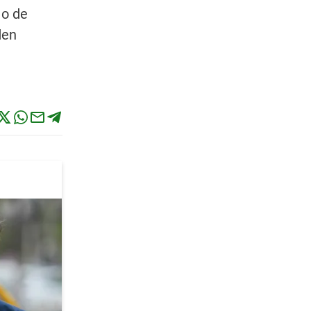
 o de
den