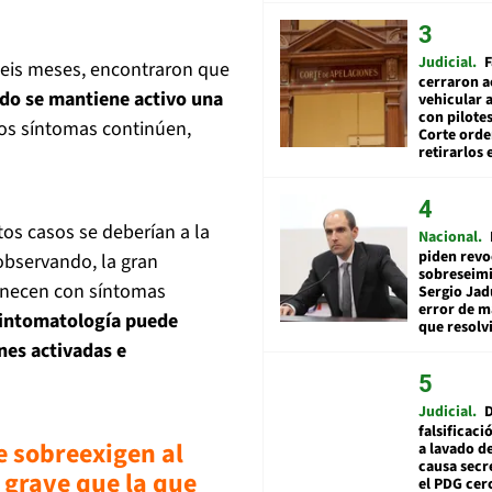
Judicial
F
seis meses, encontraron que
cerraron a
ado se mantiene activo una
vehicular a
con pilotes
nos síntomas continúen,
Corte ord
retirarlos 
os casos se deberían a la
Nacional
piden revo
observando, la gran
sobreseimi
anecen con síntomas
Sergio Jad
error de m
sintomatología puede
que resolv
nes activadas e
Judicial
falsificaci
e sobreexigen al
a lavado de
causa secr
 grave que la que
el PDG cer