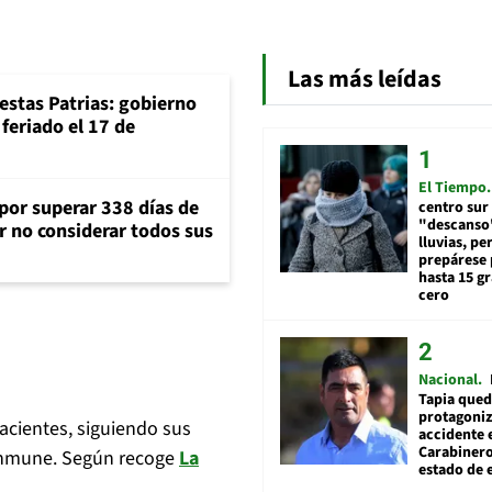
Las más leídas
iestas Patrias: gobierno
feriado el 17 de
El Tiempo
 por superar 338 días de
centro sur
"descanso"
r no considerar todos sus
lluvias, pe
prepárese p
hasta 15 g
cero
Nacional
Tapia qued
protagoniz
acientes, siguiendo sus
accidente 
Carabiner
 inmune. Según recoge
La
estado de 