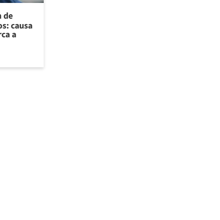
n de
os: causa
rca a