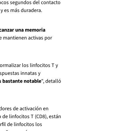
 pocos segundos del contacto
y es más duradera.
canzar una memoria
e mantienen activas por
rmalizar los linfocitos T y
respuestas innatas y
s bastante notable
", detalló
dores de activación en
de linfocitos T (CD8), están
il de linfocitos los