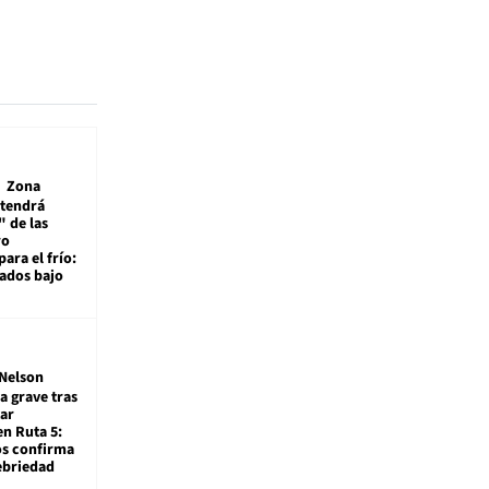
Zona
 tendrá
 de las
ro
ara el frío:
rados bajo
Nelson
a grave tras
ar
en Ruta 5:
os confirma
ebriedad