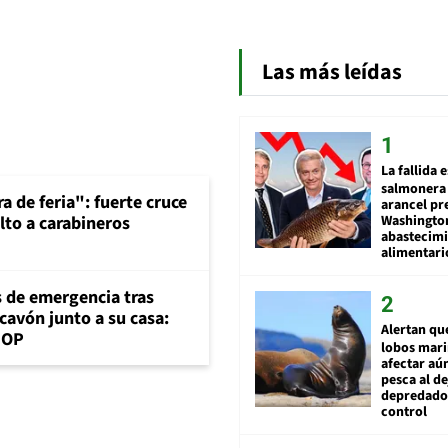
Las más leídas
La fallida 
salmonera 
a de feria": fuerte cruce
arancel pr
Washingto
lto a carabineros
abastecim
alimentari
s de emergencia tras
cavón junto a su casa:
Alertan qu
MOP
lobos mar
afectar aú
pesca al de
depredador
control