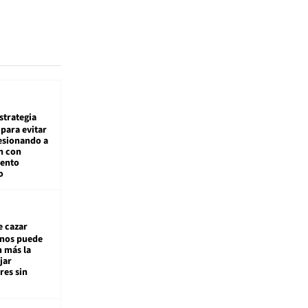
estrategia
para evitar
esionando a
n con
iento
o
e cazar
inos puede
n más la
jar
es sin