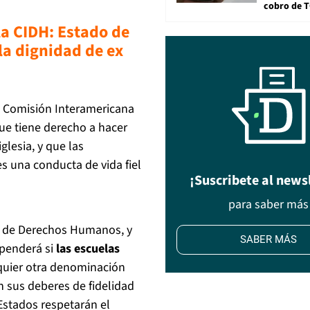
cobro de 
 la CIDH: Estado de
la dignidad de ex
la Comisión Interamericana
ue tiene derecho a hacer
glesia, y que las
s una conducta de vida fiel
¡Suscribete al news
para saber más
na de Derechos Humanos, y
SABER MÁS
ependerá si
las escuelas
quier otra denominación
 sus deberes de fidelidad
 Estados respetarán el