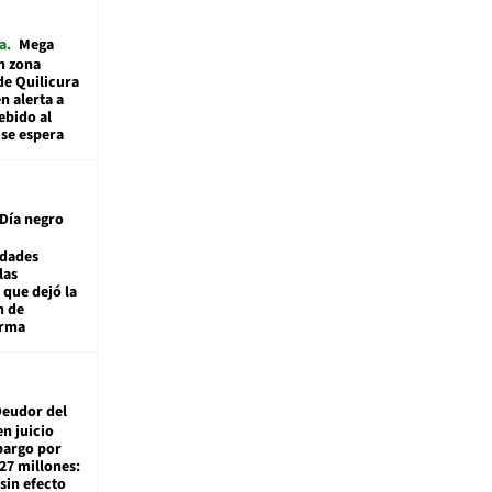
a
Mega
n zona
de Quilicura
n alerta a
ebido al
 se espera
Día negro
idades
las
 que dejó la
n de
orma
eudor del
en juicio
bargo por
27 millones:
sin efecto