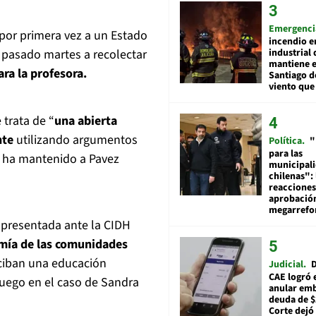
Emergenci
 por primera vez a un Estado
incendio e
industrial 
 pasado martes a recolectar
mantiene e
ra la profesora.
Santiago d
viento que
 trata de “
una abierta
nte
utilizando argumentos
Política
"
para las
e ha mantenido a Pavez
municipal
chilenas": 
reacciones
aprobació
megarref
á presentada ante la CIDH
mía de las comunidades
eciban una educación
Judicial
D
CAE logró 
juego en el caso de Sandra
anular em
deuda de $
Corte dejó 