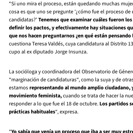
“Si uno mira el proceso, están quedando muchas mujer
cosa es que uno se pregunte '¿cómo fue el proceso de d
candidatas?'
Tenemos que examinar cuáles fueron los 
definir los pactos, y efectivamente hay situaciones q
que nos hacen preguntarnos ¿en qué están pensando lo
cuestiona Teresa Valdés, cuya candidatura al Distrito 13
cupo al ex diputado Jorge Insunza.
La socióloga y coordinadora del Observatorio de Género
“marginación de candidaturas“, como la suya y de otra
estamos
representando al mundo amplio ciudadano, y 
movimiento feminista,
cuando se trata de hacer la nue
responder a lo que fue el 18 de octubre.
Los partidos s
prácticas habituales
“, expresa.
“
Yo sabía que venía un proceso que iba a ser muy estr