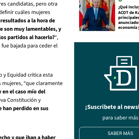
es candidatas, pero otra
¿Qué inclu
efinir cuáles mujeres
ACOT de Ka
principale
resultados a la hora de
anunciado
economía 
ue son muy lamentables, y
s partidos al hacerlo?
“,
 fue bajada para ceder el
 y Equidad critica esta
s mujeres, “que claramente
en el caso mío del
va Constitución y
¡Suscribete al news
e han perdido en sus
para saber más
SABER MÁS
echo y que iban a haber