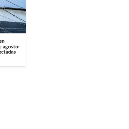
 en
e agosto:
ectadas