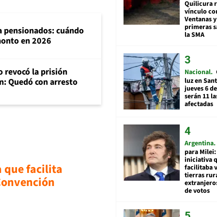
Quilicura 
vínculo co
Ventanas y
primeras s
ra pensionados: cuándo
la SMA
 monto en 2026
 revocó la prisión
Nacional
luz en San
n: Quedó con arresto
jueves 6 de
serán 11 l
afectadas
Argentina
para Milei:
iniciativa 
que facilita
facilitaba 
tierras rur
 Convención
extranjeros
de votos