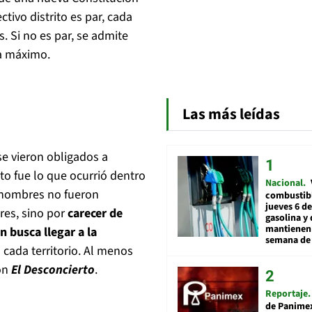
tivo distrito es par, cada
. Si no es par, se admite
ra máximo.
Las más leídas
se vieron obligados a
o fue lo que ocurrió dentro
Nacional
s nombres no fueron
combustibl
jueves 6 de
res, sino por
carecer de
gasolina y 
mantienen 
 busca llegar a la
semana de 
cada territorio. Al menos
con
El Desconcierto
.
Reportaje
de Panime