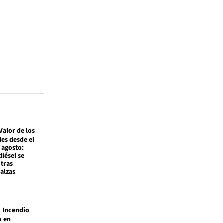
Valor de los
es desde el
 agosto:
diésel se
tras
alzas
Incendio
x en