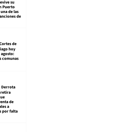
revive su
n Puerto
 una de las
anciones de
Cortes de
tiago hoy
 agosto:
as comunas
Derrota
 retira
que
venta de
ales a
 por falta