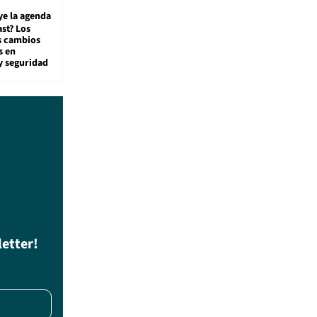
ye la agenda
st? Los
s cambios
s en
y seguridad
letter!