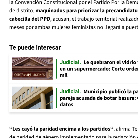
la Convención Constitucional por el Partido Por la Dem
de distrito,
maquinados para priorizar la precandidatu
cabecilla del PPD
, acusan, el trabajo territorial realiz
meses por ambas mujeres feministas no llegará a puert
Te puede interesar
Le quebraron el vidrio
Judicial
en un supermercado: Corte orde
mil
Municipio publicó la pa
Judicial
pareja acusada de botar basura: 
datos
“Les cayó la paridad encima a los partidos“
, afirma T
de paridad de género implementado para la redacción 