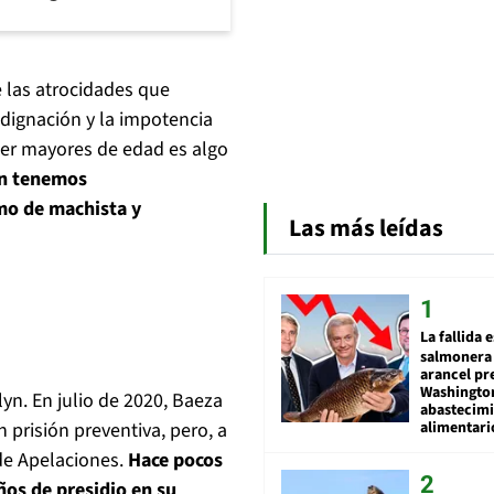
 las atrocidades que
indignación y la impotencia
ser mayores de edad es algo
n tenemos
lmo de machista y
Las más leídas
La fallida 
salmonera 
arancel pr
Washingto
n. En julio de 2020, Baeza
abastecim
alimentari
 prisión preventiva, pero, a
 de Apelaciones.
Hace pocos
ños de presidio en su