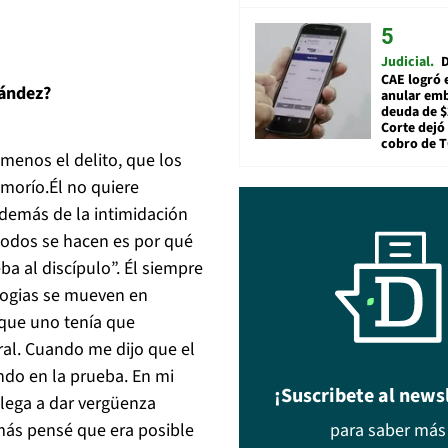
Judicial
D
CAE logró 
nández?
anular em
deuda de $
Corte dejó 
cobro de 
menos el delito, que los
morío.
Él no quiere
además de la intimidación
todos se hacen es por qué
ba al discípulo”. Él siempre
 logias se mueven en
 que uno tenía que
ral. Cuando me dijo que el
ndo en la prueba. En mi
¡Suscribete al news
llega a dar vergüenza
más pensé que era posible
para saber más