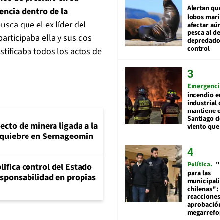
Alertan qu
encia dentro de la
lobos mar
usca que el ex líder del
afectar aú
pesca al de
participaba ella y sus dos
depredador
control
stificaba todos los actos de
Emergenci
incendio e
industrial 
mantiene e
Santiago d
ecto de minera ligada a la
viento que
n quiebre en Sernageomin
Política
"
lifica control del Estado
para las
esponsabilidad en propias
municipal
chilenas": 
reacciones
aprobació
megarref