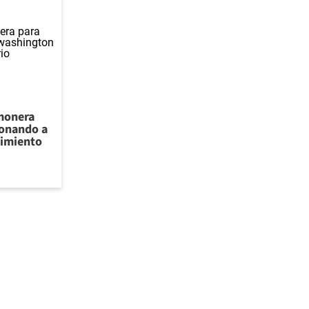
lmonera
ionando a
cimiento