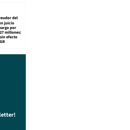
eudor del
en juicio
bargo por
27 millones:
sin efecto
TGR
letter!