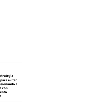
estrategia
para evitar
esionando a
n con
iento
o