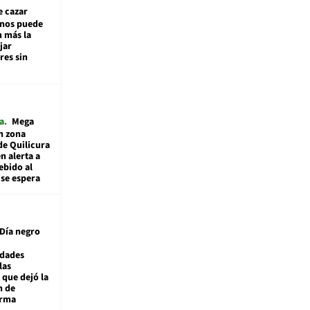
e cazar
inos puede
n más la
jar
es sin
a
Mega
n zona
de Quilicura
n alerta a
ebido al
 se espera
Día negro
idades
las
 que dejó la
n de
orma