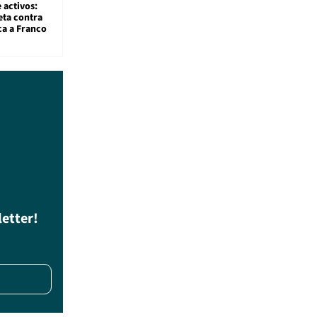
 activos:
eta contra
ca a Franco
letter!