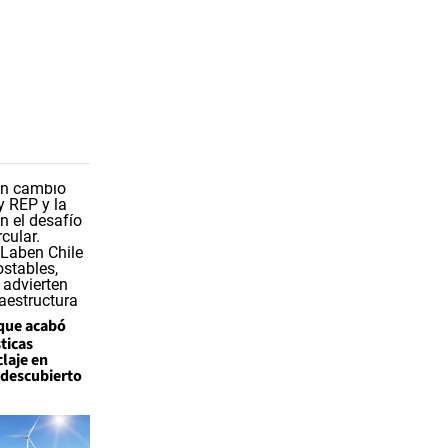
 que acabó
ticas
claje en
l descubierto