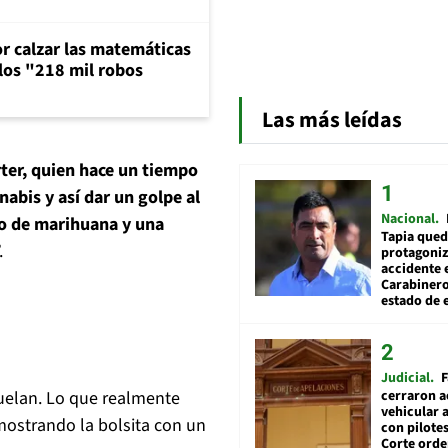
or calzar las matemáticas
 los "218 mil robos
Las más leídas
rter, quien hace un tiempo
abis y así dar un golpe al
Nacional
ito de marihuana y una
Tapia qued
.
protagoniz
accidente 
Carabiner
estado de 
Judicial
F
cerraron a
vuelan. Lo que realmente
vehicular a
 mostrando la bolsita con un
con pilotes
Corte ord