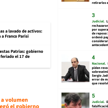
retirarlos 
Judicial
L
rechazaron
por supera
mas a lavado de activos:
de reposo:
 a Franco Parisi
ordenó pag
considerar
anteceden
iestas Patrias: gobierno
feriado el 17 de
Nacional
piden revo
sobreseimi
Sergio Jad
error de m
que resolv
 a volumen
Judicial
egó el gobierno
falsificaci