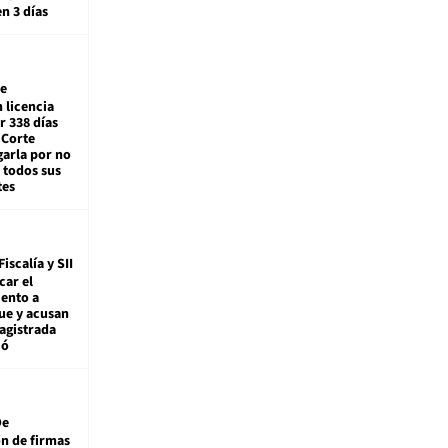
en 3 días
e
 licencia
r 338 días
 Corte
arla por no
 todos sus
tes
Fiscalía y SII
car el
ento a
ue y acusan
agistrada
ió
De
ón de firmas