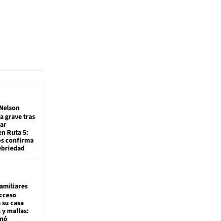
Nelson
a grave tras
ar
en Ruta 5:
os confirma
ebriedad
amiliares
cceso
 su casa
 y mallas:
enó