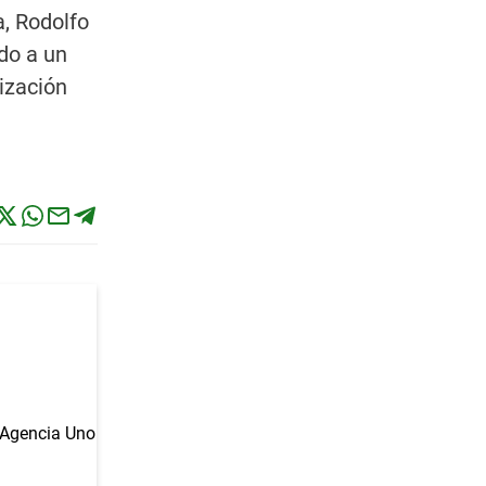
a, Rodolfo
ido a un
ización