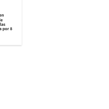
 en
de
las
a por 8