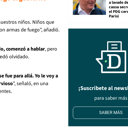
a lavado de
causa secr
el PDG cer
Parisi
nuestros niños. Niños que
on armas de fuego”, añadió.
ado, comenzó a hablar
, pero
uedó olvidado.
e fue para allá. Yo le voy a
rvioso
”, señaló, en una
¡Suscribete al news
entes.
para saber más
SABER MÁS