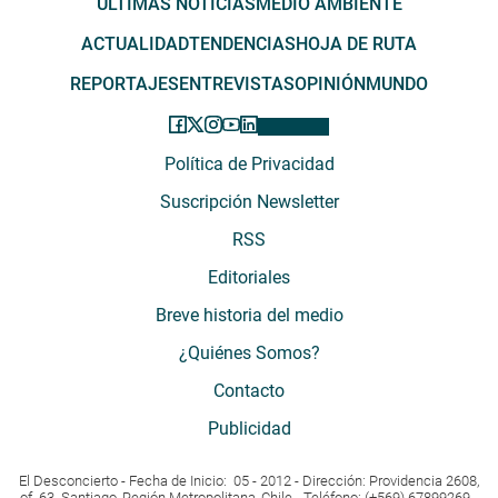
ÚLTIMAS NOTICIAS
MEDIO AMBIENTE
ACTUALIDAD
TENDENCIAS
HOJA DE RUTA
REPORTAJES
ENTREVISTAS
OPINIÓN
MUNDO
Política de Privacidad
Suscripción Newsletter
RSS
Editoriales
Breve historia del medio
¿Quiénes Somos?
Contacto
Publicidad
El Desconcierto - Fecha de Inicio: 05 - 2012 - Dirección: Providencia 2608,
of. 63. Santiago, Región Metropolitana, Chile - Teléfono: (+569) 67899269 -