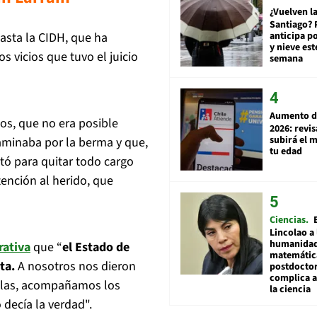
¿Vuelven la
Santiago? 
anticipa po
hasta la CIDH, que ha
y nieve est
os vicios que tuvo el juicio
semana
Aumento d
os, que no era posible
2026: revi
subirá el 
aminaba por la berma y que,
tu edad
tó para quitar todo cargo
tención al herido, que
Ciencias
Lincolao a 
humanidad
rativa
que “
el Estado de
matemátic
ta.
A nosotros nos dieron
postdocto
complica 
ellas, acompañamos los
la ciencia
decía la verdad".