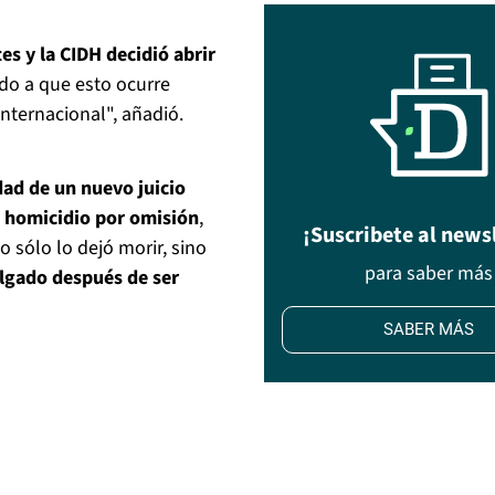
s y la CIDH decidió abrir
do a que esto ocurre
nternacional", añadió.
idad de un nuevo juicio
e homicidio por omisión
,
¡Suscribete al news
o sólo lo dejó morir, sino
para saber más
olgado después de ser
SABER MÁS