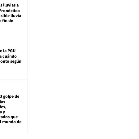
s lluvias a
Pronóstico
sible lluvia
e fin de
e la PGU
sa cuándo
monto según
El golpe de
las
es,
a y
rados que
al mundo de