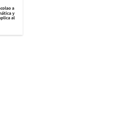
ncolao a
ática y
plica al