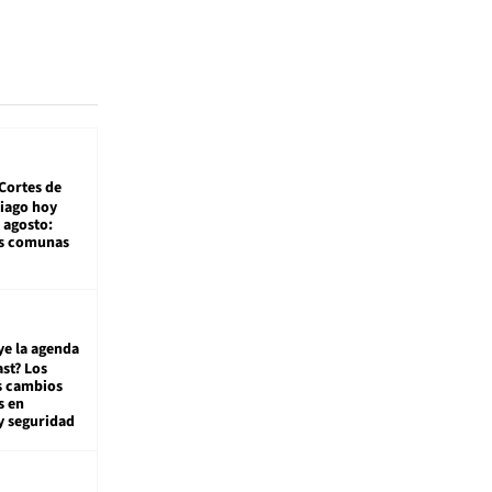
Cortes de
tiago hoy
 agosto:
as comunas
ye la agenda
st? Los
s cambios
s en
y seguridad