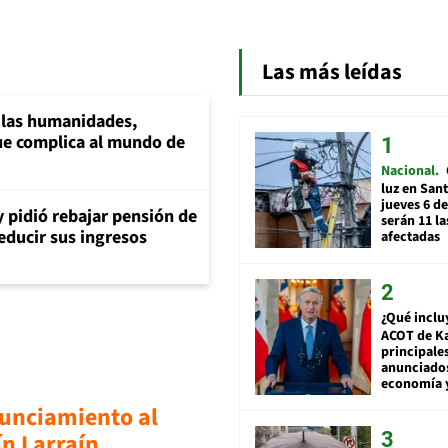
Las más leídas
a las humanidades,
e complica al mundo de
Nacional
luz en San
jueves 6 de
y pidió rebajar pensión de
serán 11 l
reducir sus ingresos
afectadas
¿Qué inclu
ACOT de Ka
principale
anunciado
economía 
nunciamiento al
ín Larraín