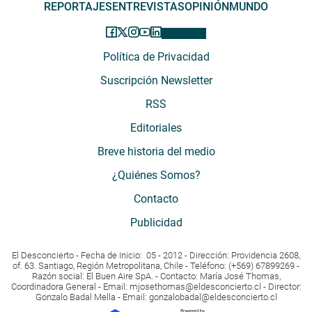
REPORTAJES
ENTREVISTAS
OPINIÓN
MUNDO
Política de Privacidad
Suscripción Newsletter
RSS
Editoriales
Breve historia del medio
¿Quiénes Somos?
Contacto
Publicidad
El Desconcierto - Fecha de Inicio: 05 - 2012 - Dirección: Providencia 2608,
of. 63. Santiago, Región Metropolitana, Chile - Teléfono: (+569) 67899269 -
Razón social: El Buen Aire SpA. - Contacto: María José Thomas,
Coordinadora General - Email:
mjosethomas@eldesconcierto.cl
- Director:
Gonzalo Badal Mella - Email:
gonzalobadal@eldesconcierto.cl