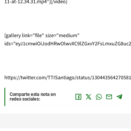
11-at-12.34.31.mp4"][/video]
[gallery link="file" size="medium"
ids="eyJ1cmwiOiJodHRwOlwvXC9lZGxvY2FsLmxuZG8uc2l
https://twitter.com/TTISantiago/status/13044356427058
Comparte esta nota en
redes sociales: