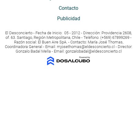
Contacto
Publicidad
El Desconcierto - Fecha de Inicio: 05 - 2012 - Dirección: Providencia 2608,
of. 63. Santiago, Región Metropolitana, Chile - Teléfono: (+569) 67899269 -
Razón social: El Buen Aire SpA. - Contacto: María José Thomas,
Coordinadora General - Email:
mjosethomas@eldesconcierto.cl
- Director:
Gonzalo Badal Mella - Email:
gonzalobadal@eldesconcierto.cl