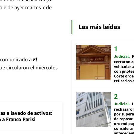
rde de ayer martes 7 de
Las más leídas
Judicial
F
un comunicado a
El
cerraron a
vehicular a
ue circularon el miércoles
con pilotes
Corte ord
retirarlos 
Judicial
L
rechazaron
mas a lavado de activos:
por supera
 a Franco Parisi
de reposo:
ordenó pag
considerar
anteceden