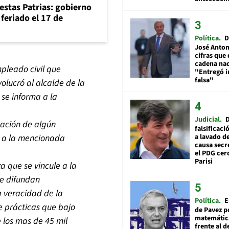
iestas Patrias: gobierno
feriado el 17 de
Política
D
José Anton
cifras que 
cadena nac
mpleado civil que
"Entregó 
falsa"
volucró al alcalde de la
 se informa a la
Judicial
pación de algún
falsificaci
a lavado de
on a la mencionada
causa secr
el PDG cer
Parisi
za que se vincule a la
se difundan
 veracidad de la
Política
E
e prácticas que bajo
de Pavez po
matemática
e los mas de 45 mil
frente al 