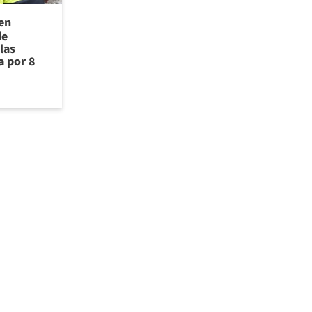
 en
de
las
a por 8