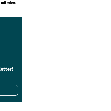
8 mil robos
letter!