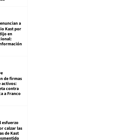
enuncian a
io Kast por
dijo en
ional:
información
De
ón de firmas
 activos:
eta contra
ca a Franco
l esfuerzo
r calzar las
s de Kast
desmentido