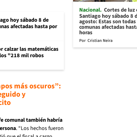
Nacional
Cortes de luz
Santiago hoy sábado 8 
iago hoy sábado 8 de
agosto: Estas son todas 
unas afectadas hasta por
comunas afectadas hast
horas
Por
Cristian Neira
or calzar las matemáticas
 los "218 mil robos
mpos más oscuros”:
eguido y
cito
efe comunal también habría
persona
. “Los hechos fueron
ió que el fiscal a cargo,