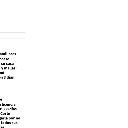
amiliares
cceso
 su casa
 y mallas:
enó
en 3 días
e
 licencia
r 338 días
 Corte
arla por no
 todos sus
tes