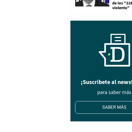
de los "21
violento"
¡Suscribete al news
para saber más
SABER MÁS