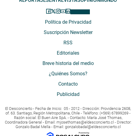
REPORTAJES
ENTREVISTAS
OPINIÓN
MUNDO
Política de Privacidad
Suscripción Newsletter
RSS
Editoriales
Breve historia del medio
¿Quiénes Somos?
Contacto
Publicidad
El Desconcierto - Fecha de Inicio: 05 - 2012 - Dirección: Providencia 2608,
of. 63. Santiago, Región Metropolitana, Chile - Teléfono: (+569) 67899269 -
Razón social: El Buen Aire SpA. - Contacto: María José Thomas,
Coordinadora General - Email:
mjosethomas@eldesconcierto.cl
- Director:
Gonzalo Badal Mella - Email:
gonzalobadal@eldesconcierto.cl