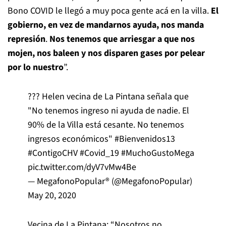
Bono COVID le llegó a muy poca gente acá en la villa.
El
gobierno, en vez de mandarnos ayuda, nos manda
represión
.
Nos tenemos que arriesgar a que nos
mojen, nos baleen y nos disparen gases por pelear
por lo nuestro
”.
??? Helen vecina de La Pintana señala que
"No tenemos ingreso ni ayuda de nadie. El
90% de la Villa está cesante. No tenemos
ingresos económicos"
#Bienvenidos13
#ContigoCHV
#Covid_19
#MuchoGustoMega
pic.twitter.com/dyV7vMw4Be
— MegafonoPopular® (@MegafonoPopular)
May 20, 2020
Vecina de La Pintana: “Nosotros no