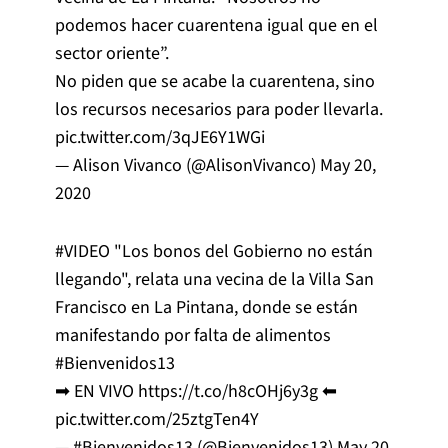
podemos hacer cuarentena igual que en el
sector oriente”.
No piden que se acabe la cuarentena, sino
los recursos necesarios para poder llevarla.
pic.twitter.com/3qJE6Y1WGi
— Alison Vivanco (@AlisonVivanco)
May 20,
2020
#VIDEO
"Los bonos del Gobierno no están
llegando", relata una vecina de la Villa San
Francisco en La Pintana, donde se están
manifestando por falta de alimentos
#Bienvenidos13
➡ EN VIVO
https://t.co/h8cOHj6y3g
⬅
pic.twitter.com/25ztgTen4Y
— #Bienvenidos13 (@Bienvenidos13)
May 20,