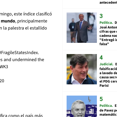
anteceden
ingo, este índice clasificó
l mundo
, principalmente
Política
D
José Anton
la palestra el estallido
cifras que 
cadena nac
"Entregó 
falsa"
#FragileStatesIndex
.
res and undermined the
Judicial
qWK3
falsificaci
a lavado de
causa secr
20
el PDG cer
Parisi
Política
E
de Pavez po
matemática
ifica como el país más