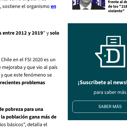
frente al 
", sostiene el organismo
en
de los "21
violento"
s entre 2012 y 2019
" y
solo
Chile en el FSI 2020 es un
 mejoraba y que vio al país
", y que este fenómeno se
¡Suscribete al news
crecientes problemas
para saber más
SABER MÁS
 de pobreza para una
e la población gana más de
ios básicos", detalla el