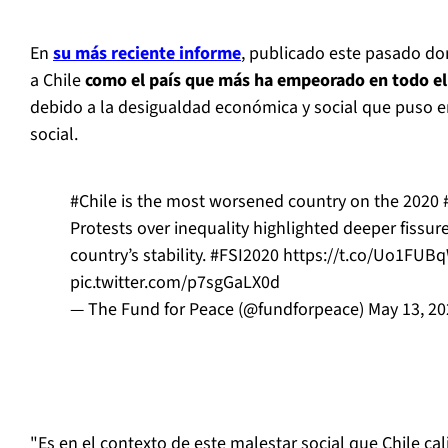
En
su más reciente informe
, publicado este pasado dom
a Chile
como el país que más ha empeorado en todo e
debido a la desigualdad económica y social que puso en 
social.
#Chile
is the most worsened country on the 2020
Protests over inequality highlighted deeper fissu
country’s stability.
#FSI2020
https://t.co/Uo1FUB
pic.twitter.com/p7sgGaLX0d
— The Fund for Peace (@fundforpeace)
May 13, 20
"Es en el contexto de este malestar social que Chile cal