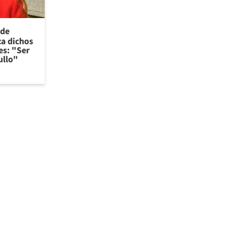
 de
za dichos
es: "Ser
ullo"