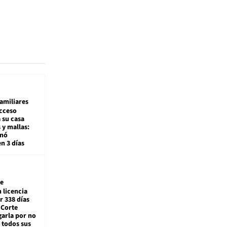
amiliares
cceso
 su casa
 y mallas:
enó
en 3 días
e
 licencia
r 338 días
 Corte
arla por no
 todos sus