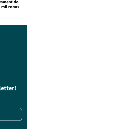
desmentido
8 mil robos
letter!