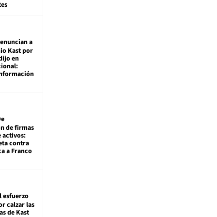
tes
enuncian a
io Kast por
dijo en
ional:
información
De
ón de firmas
 activos:
eta contra
ca a Franco
l esfuerzo
r calzar las
s de Kast