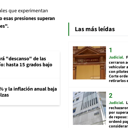
rmales que experimentan
do esas presiones superan
nes".
Las más leídas
Judicial
F
rá "descanso" de las
cerraron a
río: hasta 15 grados bajo
vehicular a
con pilotes
Corte ord
retirarlos 
% y la inflación anual baja
lzas
Judicial
L
rechazaron
por supera
de reposo:
ordenó pag
considerar