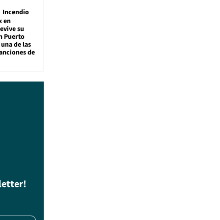
Incendio
x en
revive su
n Puerto
 una de las
anciones de
letter!