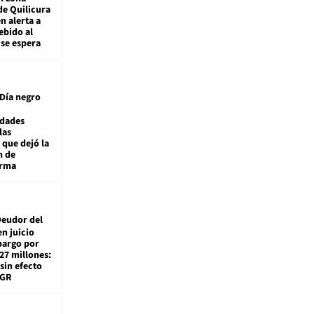
de Quilicura
n alerta a
ebido al
 se espera
Día negro
idades
las
 que dejó la
n de
orma
eudor del
en juicio
bargo por
27 millones:
sin efecto
TGR