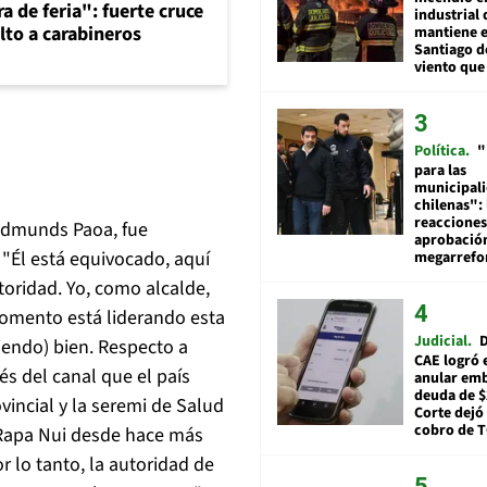
a de feria": fuerte cruce
industrial 
lto a carabineros
mantiene e
Santiago d
viento que
Política
"
para las
municipal
chilenas": 
reacciones
 Edmunds Paoa, fue
aprobació
 "Él está equivocado, aquí
megarref
oridad. Yo, como alcalde,
momento está liderando esta
Judicial
D
iendo) bien. Respecto a
CAE logró 
s del canal que el país
anular em
deuda de $
vincial y la seremi de Salud
Corte dejó 
cobro de 
 Rapa Nui desde hace más
r lo tanto, la autoridad de