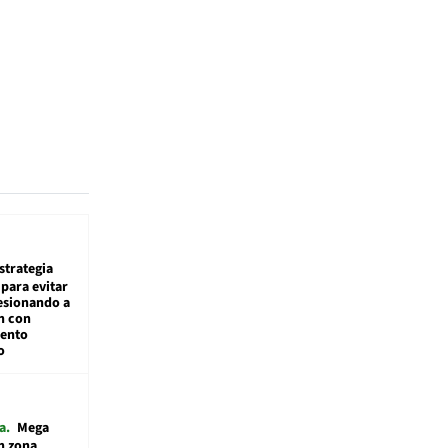
estrategia
para evitar
esionando a
n con
iento
o
a
Mega
n zona