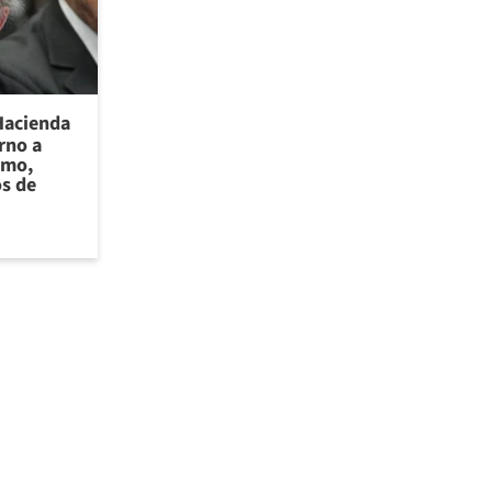
Hacienda
rno a
smo,
os de