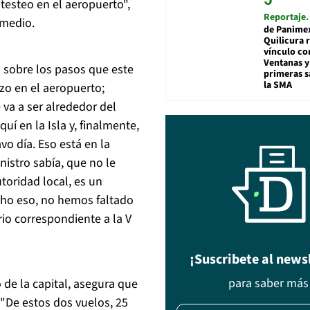
testeo en el aeropuerto",
Reportaje
 medio.
de Panime
Quilicura 
vínculo co
Ventanas y
a sobre los pasos que este
primeras s
la SMA
zo en el aeropuerto;
va a ser alrededor del
í en la Isla y, finalmente,
vo día. Eso está en la
istro sabía, que no le
toridad local, es un
cho eso, no hemos faltado
torio correspondiente a la V
¡Suscribete al news
para saber más
 de la capital, asegura que
 "De estos dos vuelos, 25