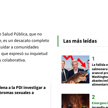
e Salud Pública, que no
Las más leídas
e, es un desacato completo
 cuidar a comunidades
o que expresó su inquietud
s colaborativa.
La fallida 
salmonera 
arancel pr
Washingto
abastecim
alimentari
ena a la PDI investigar a
 bromas sexuales a
Emergenci
incendio e