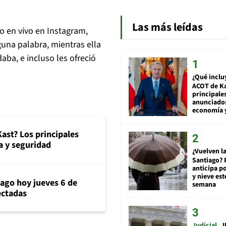
Las más leídas
eo en vivo en Instagram,
guna palabra, mientras ella
aba, e incluso les ofreció
¿Qué inclu
ACOT de Ka
principale
anunciado
economía 
ast? Los principales
 y seguridad
¿Vuelven la
Santiago? 
anticipa po
y nieve est
iago hoy jueves 6 de
semana
ectadas
Judicial
I