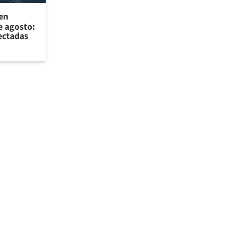
 en
e agosto:
ectadas