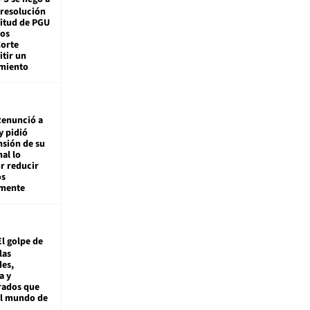
 resolución
citud de PGU
tos
Corte
tir un
miento
enunció a
y pidió
nsión de su
nal lo
r reducir
os
amente
El golpe de
las
es,
a y
rados que
al mundo de