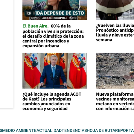
¿Vuelven las lluvi
El Buen Aire
60% de la
Pronóstico anticip
población vive sin protección:
lluvia y nieve este 
el desafío climático de la zona
semana
central por incendios y
expansión urbana
¿Qué incluye la agenda ACOT
Nueva plataforma 
de Kast? Los principales
vecinos monitorea
cambios anunciados en
metano en vertede
economía y seguridad
con información sa
S
MEDIO AMBIENTE
ACTUALIDAD
TENDENCIAS
HOJA DE RUTA
REPORTA