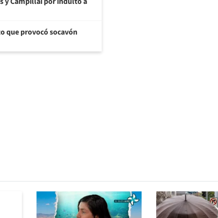
s y Campillai por indulto a
cto que provocó socavón