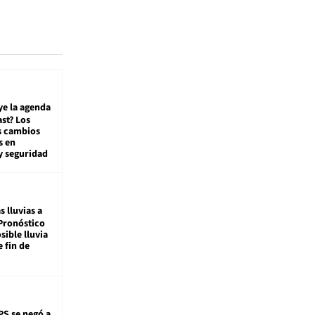
ye la agenda
st? Los
s cambios
s en
y seguridad
s lluvias a
Pronóstico
sible lluvia
e fin de
PS se negó a