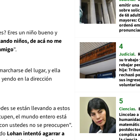
emitir una
sobre soli
de 68 adul
mayores: 
ordenó emi
pronuncia
es? Eres un niño bueno y
cando niños, de acá no me
onmigo
".
Judicial
R
su trabajo 
rebajar pe
archarse del lugar, y ella
hija: Tribu
rechazó po
 yendo en la dirección
sus ingres
voluntari
edes se están llevando a estos
Ciencias
Lincolao a 
eocupen, el mundo entero está
humanidad
con ustedes no se preocupen".
matemátic
postdocto
ndo
Lohan intentó agarrar a
complica 
la ciencia