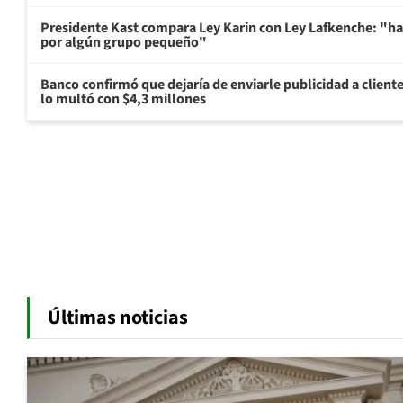
Presidente Kast compara Ley Karin con Ley Lafkenche: "ha
por algún grupo pequeño"
Banco confirmó que dejaría de enviarle publicidad a cliente
lo multó con $4,3 millones
Últimas noticias