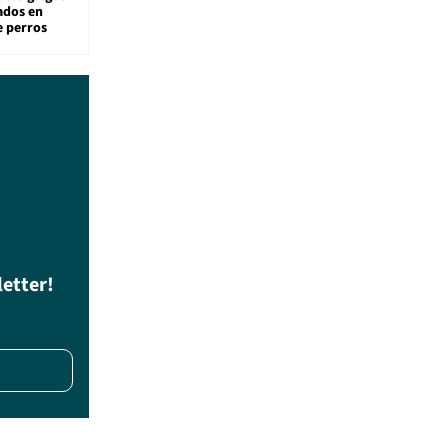
sados en
e perros
letter!