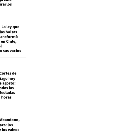
irarlos
La ley que
las bolsas
transformó
e en Chile,
l
o sus vacíos
Cortes de
tiago hoy
e agosto:
odas las
fectadas
8 horas
Abandono,
aza: los
 los galgos