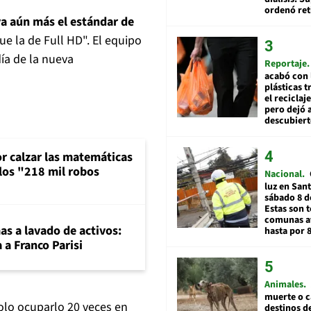
ordenó ret
a aún más el estándar de
ue la de Full HD". El equipo
día de la nueva
Reportaje
acabó con 
plásticas 
el reciclaj
pero dejó a
descubiert
or calzar las matemáticas
 los "218 mil robos
Nacional
luz en San
sábado 8 d
Estas son t
comunas a
mas a lavado de activos:
hasta por 
 a Franco Parisi
Animales
muerte o c
olo ocuparlo 20 veces en
destinos de