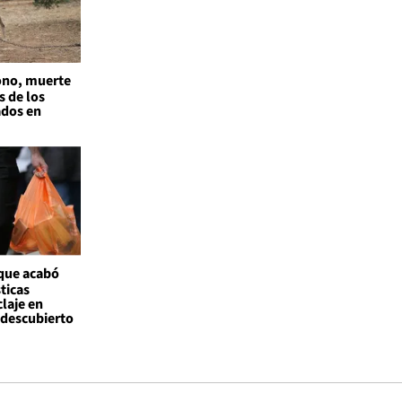
no, muerte
s de los
ados en
 que acabó
ticas
claje en
l descubierto