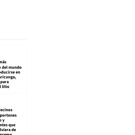
más
 del mundo
oducirse en
aricunga,
 para
 litio
ecinos
 portones
o y
ntes que
viera de
Suprema