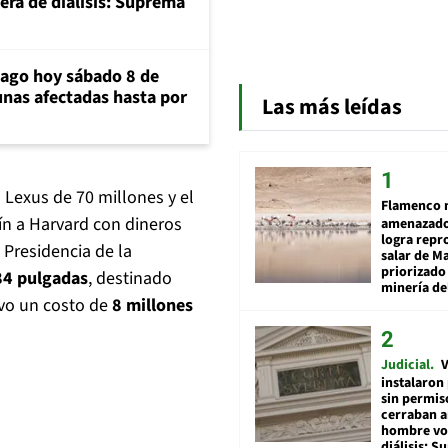
era de diálisis: Suprema
iago hoy sábado 8 de
unas afectadas hasta por
Las más leídas
l Lexus de 70 millones y el
Flamenco 
ín a Harvard con dineros
amenazado
logra repr
 Presidencia de la
salar de M
priorizado
84 pulgadas
, destinado
minería del
tuvo un costo de
8 millones
Judicial
V
instalaron
sin permis
cerraban a
hombre vol
diálisis: 