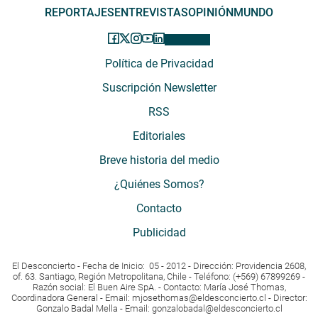
REPORTAJES
ENTREVISTAS
OPINIÓN
MUNDO
Política de Privacidad
Suscripción Newsletter
RSS
Editoriales
Breve historia del medio
¿Quiénes Somos?
Contacto
Publicidad
El Desconcierto - Fecha de Inicio: 05 - 2012 - Dirección: Providencia 2608,
of. 63. Santiago, Región Metropolitana, Chile - Teléfono: (+569) 67899269 -
Razón social: El Buen Aire SpA. - Contacto: María José Thomas,
Coordinadora General - Email:
mjosethomas@eldesconcierto.cl
- Director:
Gonzalo Badal Mella - Email:
gonzalobadal@eldesconcierto.cl