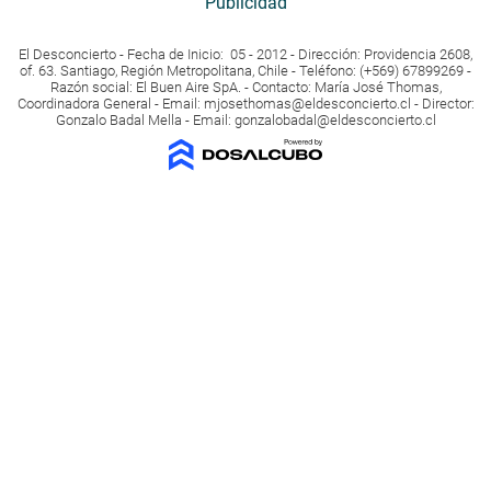
Publicidad
El Desconcierto - Fecha de Inicio: 05 - 2012 - Dirección: Providencia 2608,
of. 63. Santiago, Región Metropolitana, Chile - Teléfono: (+569) 67899269 -
Razón social: El Buen Aire SpA. - Contacto: María José Thomas,
Coordinadora General - Email:
mjosethomas@eldesconcierto.cl
- Director:
Gonzalo Badal Mella - Email:
gonzalobadal@eldesconcierto.cl