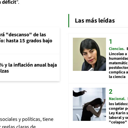
 déficit
".
Las más leídas
rá "descanso" de las
río: hasta 15 grados bajo
Ciencias
Lincolao a 
humanidad
matemátic
% y la inflación anual baja
postdocto
lzas
complica 
la ciencia
Nacional
los latidos
congelar p
Ley Karin 
laboral y s
ociales y políticas, tiene
"colapso" 
 reglas claras de