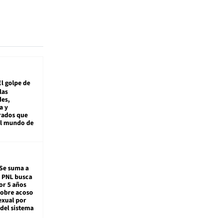
El golpe de
las
es,
a y
rados que
al mundo de
Se suma a
: PNL busca
or 5 años
sobre acoso
exual por
del sistema