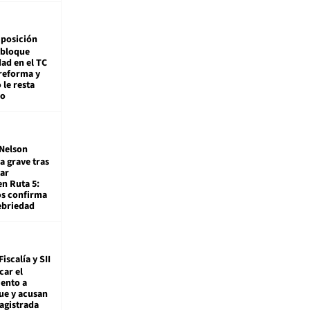
posición
 bloque
dad en el TC
reforma y
 le resta
mo
Nelson
a grave tras
ar
en Ruta 5:
os confirma
ebriedad
Fiscalía y SII
car el
ento a
ue y acusan
agistrada