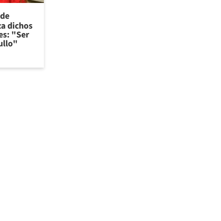
 de
za dichos
es: "Ser
ullo"