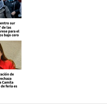
entro sur
 de las
árese para el
os bajo cero
ación de
 rechaza
a Camila
de feria es