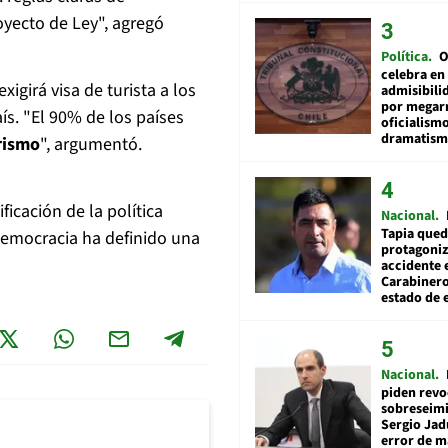
oyecto de Ley", agregó
Política
O
celebra en
igirá visa de turista a los
admisibili
por megar
ís. "El 90% de los países
oficialismo
dramatis
urismo
", argumentó.
icación de la política
Nacional
Tapia qued
democracia ha definido una
protagoniz
accidente 
Carabiner
estado de 
Nacional
piden revo
sobreseimi
Sergio Jad
error de m