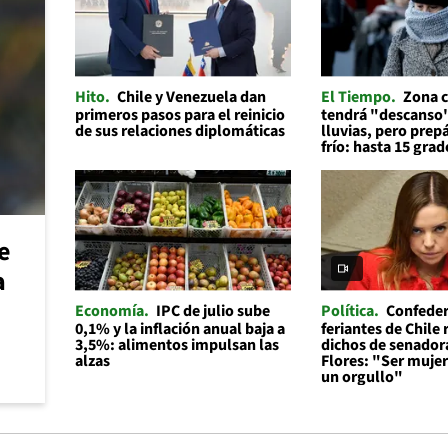
Hito
Chile y Venezuela dan
El Tiempo
Zona c
primeros pasos para el reinicio
tendrá "descanso"
de sus relaciones diplomáticas
lluvias, pero prep
frío: hasta 15 grad
e
a
Economía
IPC de julio sube
Política
Confeder
0,1% y la inflación anual baja a
feriantes de Chile
3,5%: alimentos impulsan las
dichos de senador
alzas
Flores: "Ser mujer 
un orgullo"