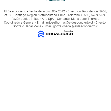
El Desconcierto - Fecha de Inicio: 05 - 2012 - Dirección: Providencia 2608,
of. 63. Santiago, Región Metropolitana, Chile - Teléfono: (+569) 67899269 -
Razón social: El Buen Aire SpA. - Contacto: María José Thomas,
Coordinadora General - Email:
mjosethomas@eldesconcierto.cl
- Director:
Gonzalo Badal Mella - Email:
gonzalobadal@eldesconcierto.cl