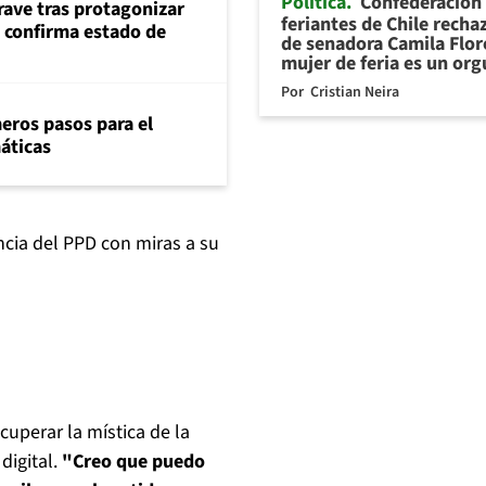
Política
Confederación
rave tras protagonizar
feriantes de Chile recha
s confirma estado de
de senadora Camila Flor
mujer de feria es un org
Por
Cristian Neira
eros pasos para el
máticas
ncia del PPD con miras a su
uperar la mística de la
digital.
"Creo que puedo