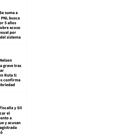
Se suma a
: PNL busca
or 5 años
sobre acoso
exual por
del sistema
Nelson
a grave tras
ar
en Ruta 5:
os confirma
ebriedad
Fiscalía y SII
car el
ento a
ue y acusan
agistrada
ió