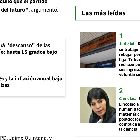
quilo que el partido
 del futuro"
, argumentó.
Las más leídas
Judicial
R
rá "descanso" de las
su trabajo 
río: hasta 15 grados bajo
rebajar pe
hija: Tribu
rechazó po
sus ingres
voluntari
% y la inflación anual baja
lzas
Ciencias
Lincolao a 
humanidad
matemátic
postdocto
complica 
la ciencia
PPD, Jaime Quintana, y