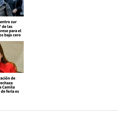
entro sur
 de las
árese para el
os bajo cero
ación de
 rechaza
a Camila
de feria es