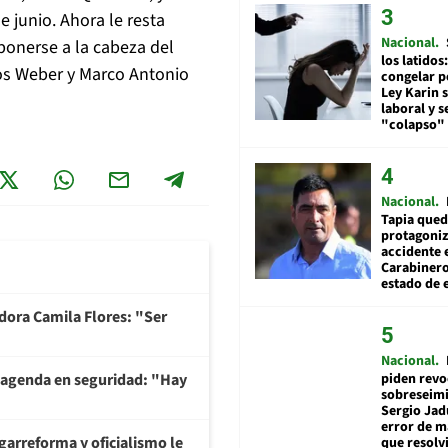
e junio. Ahora le resta
Nacional
ponerse a la cabeza del
los latidos
gos Weber y Marco Antonio
congelar p
Ley Karin 
laboral y s
"colapso" 
Nacional
Tapia qued
protagoniz
accidente 
Carabiner
estado de 
adora Camila Flores: "Ser
Nacional
piden revo
 agenda en seguridad: "Hay
sobreseimi
Sergio Jad
error de m
garreforma y oficialismo le
que resolv