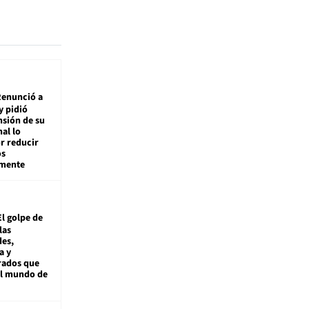
enunció a
y pidió
nsión de su
nal lo
r reducir
os
amente
El golpe de
las
es,
a y
rados que
al mundo de