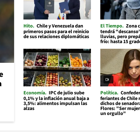
Hito
Chile y Venezuela dan
El Tiempo
Zona c
primeros pasos para el reinicio
tendrá "descanso"
de sus relaciones diplomáticas
lluvias, pero prep
frío: hasta 15 grad
e
a
Economía
IPC de julio sube
Política
Confeder
0,1% y la inflación anual baja a
feriantes de Chile
3,5%: alimentos impulsan las
dichos de senador
alzas
Flores: "Ser mujer 
un orgullo"