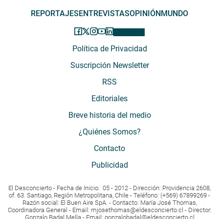
REPORTAJES
ENTREVISTAS
OPINIÓN
MUNDO
Política de Privacidad
Suscripción Newsletter
RSS
Editoriales
Breve historia del medio
¿Quiénes Somos?
Contacto
Publicidad
El Desconcierto - Fecha de Inicio: 05 - 2012 - Dirección: Providencia 2608,
of. 63. Santiago, Región Metropolitana, Chile - Teléfono: (+569) 67899269 -
Razón social: El Buen Aire SpA. - Contacto: María José Thomas,
Coordinadora General - Email:
mjosethomas@eldesconcierto.cl
- Director:
Gonzalo Badal Mella - Email:
gonzalobadal@eldesconcierto.cl