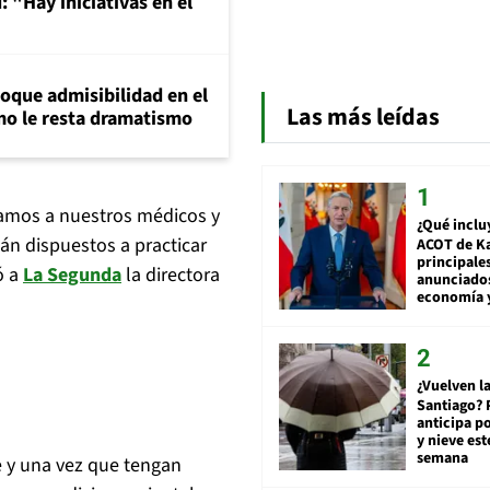
 "Hay iniciativas en el
loque admisibilidad en el
Las más leídas
mo le resta dramatismo
iamos a nuestros médicos y
¿Qué inclu
tán dispuestos a practicar
ACOT de Ka
principale
ó a
La Segunda
la directora
anunciado
economía 
¿Vuelven la
Santiago? 
anticipa po
y nieve est
semana
e y una vez que tengan