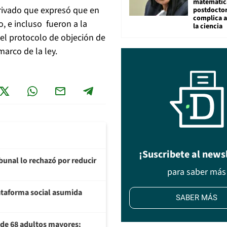
matemátic
privado que expresó que en
postdocto
complica 
, e incluso fueron a la
la ciencia
 el protocolo de objeción de
marco de la ley.
¡Suscribete al news
ibunal lo rechazó por reducir
para saber más
plataforma social asumida
SABER MÁS
U de 68 adultos mayores: