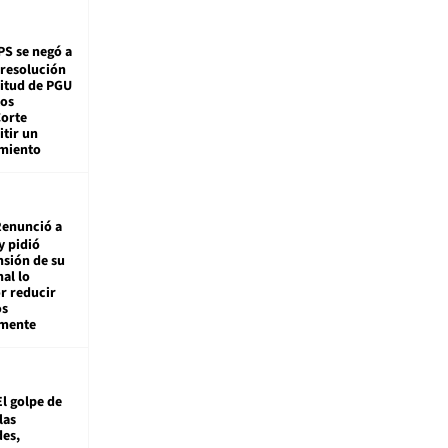
PS se negó a
 resolución
citud de PGU
tos
Corte
tir un
miento
enunció a
y pidió
nsión de su
nal lo
r reducir
os
amente
El golpe de
las
es,