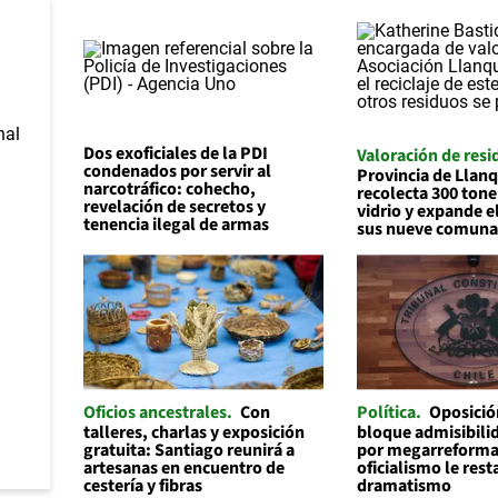
Dos exoficiales de la PDI
Valoración de resi
condenados por servir al
Provincia de Llan
narcotráfico: cohecho,
recolecta 300 tone
revelación de secretos y
vidrio y expande el
tenencia ilegal de armas
sus nueve comuna
Oficios ancestrales
Con
Política
Oposició
talleres, charlas y exposición
bloque admisibilid
gratuita: Santiago reunirá a
por megarreforma
artesanas en encuentro de
oficialismo le rest
cestería y fibras
dramatismo