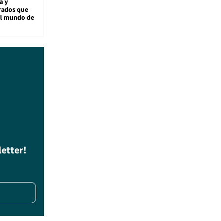
a y
rados que
al mundo de
letter!