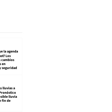
ye la agenda
st? Los
s cambios
s en
y seguridad
s lluvias a
Pronóstico
sible lluvia
e fin de