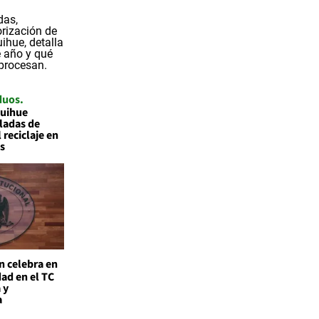
duos
quihue
ladas de
 reciclaje en
s
n celebra en
ad en el TC
 y
a