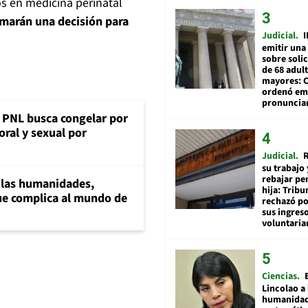
s en medicina perinatal
marán una decisión para
Judicial
I
emitir una
sobre soli
de 68 adul
mayores: 
ordenó emi
pronuncia
: PNL busca congelar por
oral y sexual por
Judicial
R
su trabajo 
rebajar pe
a las humanidades,
hija: Tribu
e complica al mundo de
rechazó po
sus ingres
voluntari
Ciencias
Lincolao a 
humanidad