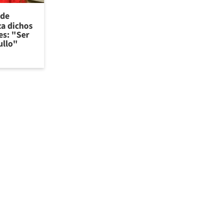
 de
za dichos
es: "Ser
ullo"