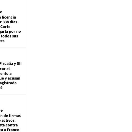
e
 licencia
r 338 días
 Corte
arla por no
 todos sus
tes
Fiscalía y SII
car el
ento a
ue y acusan
agistrada
ió
De
ón de firmas
 activos:
eta contra
ca a Franco