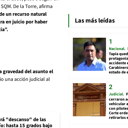
 SQM. De la Torre, afirma
de un recurso natural
Las más leídas
ra en juicio por haber
ia”.
Nacional
Tapia qued
protagoniz
accidente 
Carabiner
la gravedad del asunto el
estado de 
io una acción judicial al
Judicial
F
cerraron a
vehicular a
con pilotes
Corte ord
retirarlos 
rá "descanso" de las
río: hasta 15 grados bajo