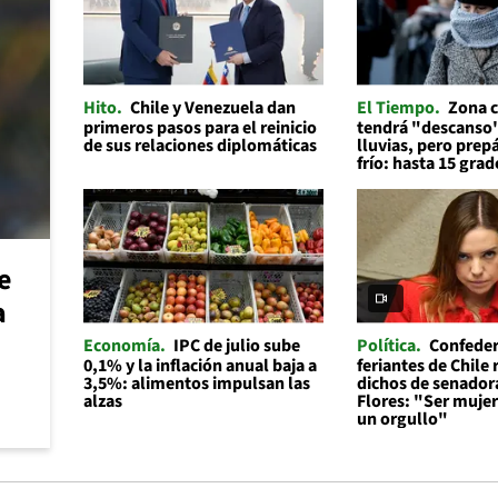
Hito
Chile y Venezuela dan
El Tiempo
Zona c
primeros pasos para el reinicio
tendrá "descanso"
de sus relaciones diplomáticas
lluvias, pero prep
frío: hasta 15 grad
e
a
Economía
IPC de julio sube
Política
Confeder
0,1% y la inflación anual baja a
feriantes de Chile
3,5%: alimentos impulsan las
dichos de senador
alzas
Flores: "Ser mujer 
un orgullo"