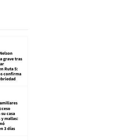
Nelson
a grave tras
ar
en Ruta 5:
os confirma
ebriedad
amiliares
cceso
 su casa
 y mallas:
enó
en 3 días