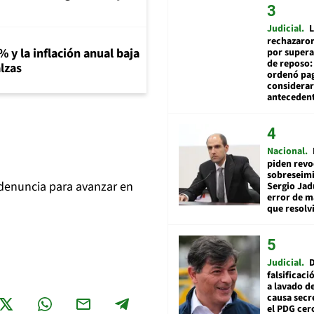
Judicial
L
rechazaron
% y la inflación anual baja
por supera
de reposo:
lzas
ordenó pag
considerar
anteceden
Nacional
piden revo
sobreseimi
 denuncia para avanzar en
Sergio Jad
error de m
que resolv
Judicial
falsificaci
a lavado de
causa secr
el PDG cer