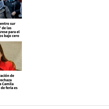
entro sur
 de las
árese para el
os bajo cero
ación de
 rechaza
a Camila
de feria es