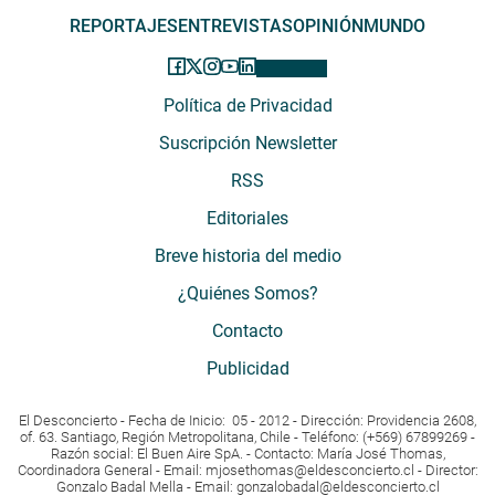
REPORTAJES
ENTREVISTAS
OPINIÓN
MUNDO
Política de Privacidad
Suscripción Newsletter
RSS
Editoriales
Breve historia del medio
¿Quiénes Somos?
Contacto
Publicidad
El Desconcierto - Fecha de Inicio: 05 - 2012 - Dirección: Providencia 2608,
of. 63. Santiago, Región Metropolitana, Chile - Teléfono: (+569) 67899269 -
Razón social: El Buen Aire SpA. - Contacto: María José Thomas,
Coordinadora General - Email:
mjosethomas@eldesconcierto.cl
- Director:
Gonzalo Badal Mella - Email:
gonzalobadal@eldesconcierto.cl