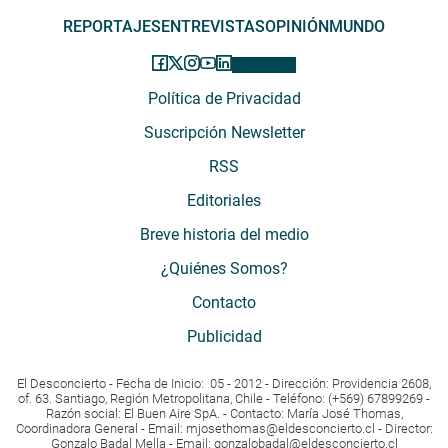
REPORTAJES
ENTREVISTAS
OPINIÓN
MUNDO
Política de Privacidad
Suscripción Newsletter
RSS
Editoriales
Breve historia del medio
¿Quiénes Somos?
Contacto
Publicidad
El Desconcierto - Fecha de Inicio: 05 - 2012 - Dirección: Providencia 2608,
of. 63. Santiago, Región Metropolitana, Chile - Teléfono: (+569) 67899269 -
Razón social: El Buen Aire SpA. - Contacto: María José Thomas,
Coordinadora General - Email:
mjosethomas@eldesconcierto.cl
- Director:
Gonzalo Badal Mella - Email:
gonzalobadal@eldesconcierto.cl