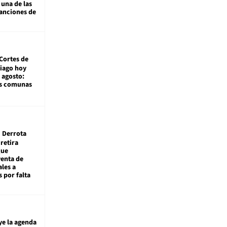
 una de las
anciones de
Cortes de
tiago hoy
 agosto:
as comunas
Derrota
 retira
que
venta de
ales a
 por falta
ye la agenda