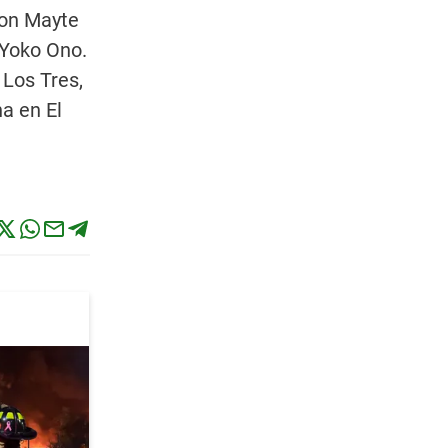
con Mayte
 Yoko Ono.
 Los Tres,
a en El