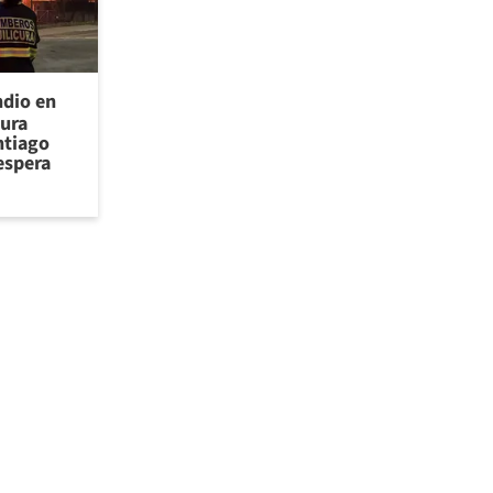
ndio en
cura
ntiago
espera