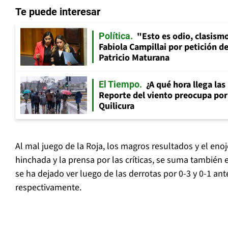
Te puede interesar
"Esto es odio, clasismo
Política
Fabiola Campillai por petición d
Patricio Maturana
¿A qué hora llega las
El Tiempo
Reporte del viento preocupa por
Quilicura
Al mal juego de la Roja, los magros resultados y el eno
hinchada y la prensa por las críticas, se suma también
se ha dejado ver luego de las derrotas por 0-3 y 0-1 ant
respectivamente.