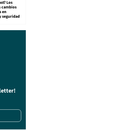
st? Los
s cambios
s en
y seguridad
letter!