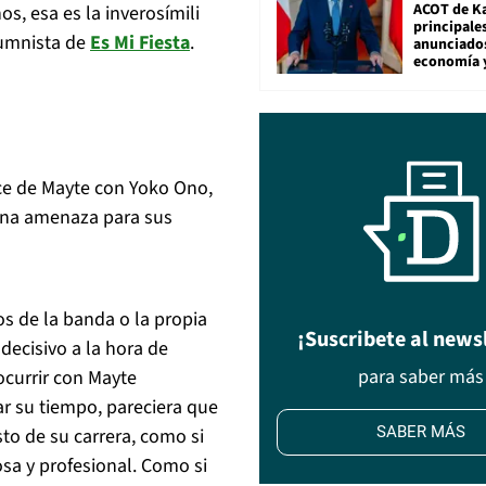
ACOT de Ka
s, esa es la inverosímili
principale
lumnista de
Es Mi Fiesta
.
anunciado
economía 
ace de Mayte con Yoko Ono,
una amenaza para sus
s de la banda o la propia
¡Suscribete al news
decisivo a la hora de
para saber más
ocurrir con Mayte
ar su tiempo, pareciera que
SABER MÁS
sto de su carrera, como si
rosa y profesional. Como si