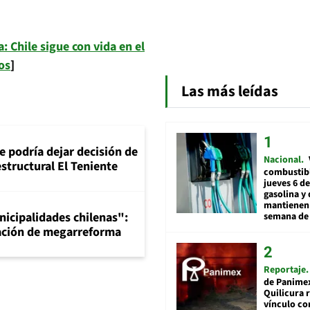
a: Chile sigue con vida en el
os
]
Las más leídas
e podría dejar decisión de
Nacional
structural El Teniente
combustibl
jueves 6 de
gasolina y 
mantienen 
nicipalidades chilenas":
semana de 
bación de megarreforma
Reportaje
de Panime
Quilicura 
vínculo co