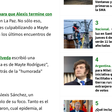
Ventanas y
primeras s
la SMA
ara que Alexis termine con
 en La Paz. No sólo eso,
es culpabilizando a Mayte
Nacional
luz en San
n los últimos encuentros de
jueves 6 de
serán 11 l
afectadas
úlveda
escribió una
pa es de Mayte Rodríguez",
Argentina
para Milei:
etrás de la "humorada"
iniciativa 
facilitaba 
tierras rur
extranjeros
de votos
Alexis Sánchez, un
olo de su foco. Tanto es el
ron, cual epidemia, al
¿Qué inclu