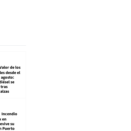
Valor de los
es desde el
 agosto:
diésel se
tras
alzas
Incendio
x en
revive su
n Puerto