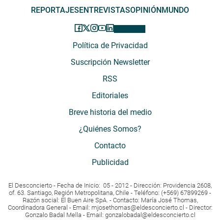
REPORTAJES
ENTREVISTAS
OPINIÓN
MUNDO
Política de Privacidad
Suscripción Newsletter
RSS
Editoriales
Breve historia del medio
¿Quiénes Somos?
Contacto
Publicidad
El Desconcierto - Fecha de Inicio: 05 - 2012 - Dirección: Providencia 2608,
of. 63. Santiago, Región Metropolitana, Chile - Teléfono: (+569) 67899269 -
Razón social: El Buen Aire SpA. - Contacto: María José Thomas,
Coordinadora General - Email:
mjosethomas@eldesconcierto.cl
- Director:
Gonzalo Badal Mella - Email:
gonzalobadal@eldesconcierto.cl