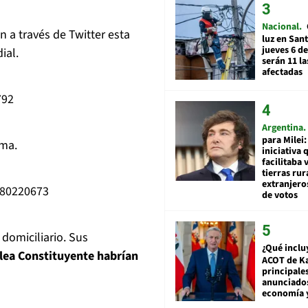
Nacional
n a través de Twitter esta
luz en San
jueves 6 de
ial.
serán 11 l
afectadas
792
Argentina
para Milei:
zma.
iniciativa 
facilitaba 
tierras rur
extranjeros
480220673
de votos
omiciliario. Sus
¿Qué inclu
lea Constituyente habrían
ACOT de Ka
principale
anunciado
economía 