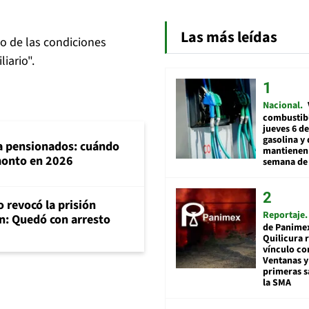
Las más leídas
to de las condiciones
iario".
Nacional
combustibl
jueves 6 de
gasolina y 
ra pensionados: cuándo
mantienen 
 monto en 2026
semana de 
 revocó la prisión
Reportaje
n: Quedó con arresto
de Panime
Quilicura 
vínculo co
Ventanas y
primeras s
la SMA