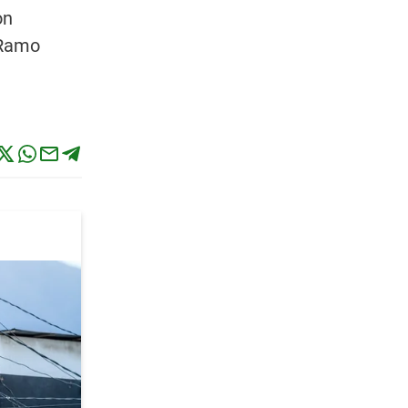
on
 Ramo