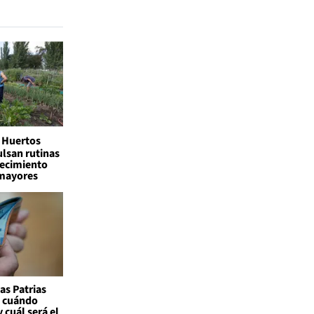
Huertos
lsan rutinas
jecimiento
 mayores
as Patrias
: cuándo
 cuál será el