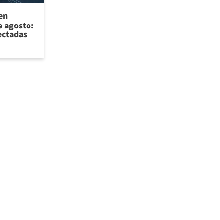
 en
e agosto:
ectadas