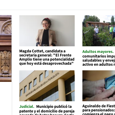
Magda Cottet, candidata a
Adultos mayores
secretaria general: "El Frente
comunitarios impu
Amplio tiene una potencialidad
saludables y enve
que hoy está desaprovechada"
activo en adultos
Aguinaldo de Fiest
Judicial
Municipio publicó la
para pensionados
patente y el domicilio de pareja
comienza el pago y