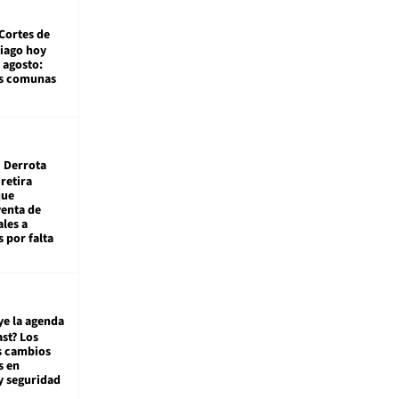
Cortes de
tiago hoy
 agosto:
as comunas
Derrota
 retira
que
venta de
ales a
 por falta
ye la agenda
st? Los
s cambios
s en
y seguridad