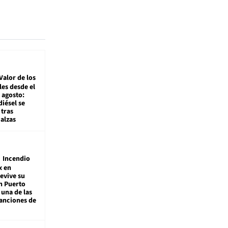
Valor de los
es desde el
 agosto:
diésel se
tras
alzas
Incendio
x en
revive su
n Puerto
 una de las
anciones de