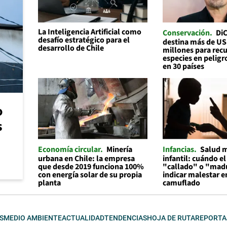
La Inteligencia Artificial como
Conservación
Di
desafío estratégico para el
destina más de U
desarrollo de Chile
millones para recu
especies en peligr
en 30 países
o
s
Economía circular
Minería
Infancias
Salud 
urbana en Chile: la empresa
infantil: cuándo el
que desde 2019 funciona 100%
"callado" o "mad
con energía solar de su propia
indicar malestar 
planta
camuflado
S
MEDIO AMBIENTE
ACTUALIDAD
TENDENCIAS
HOJA DE RUTA
REPORTA