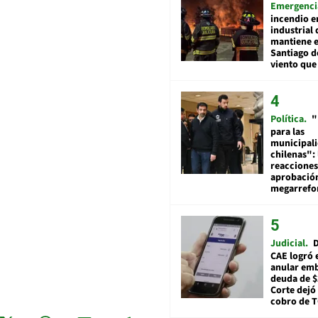
Emergenci
incendio e
industrial 
mantiene e
Santiago d
viento que
Política
"
para las
municipal
chilenas": 
reacciones
aprobació
megarref
Judicial
D
CAE logró 
anular em
deuda de $
Corte dejó 
cobro de 