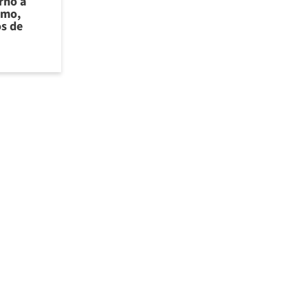
rno a
smo,
os de