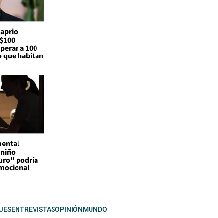
Caprio
S$100
perar a 100
o que habitan
mental
 niño
uro" podría
emocional
JES
ENTREVISTAS
OPINIÓN
MUNDO