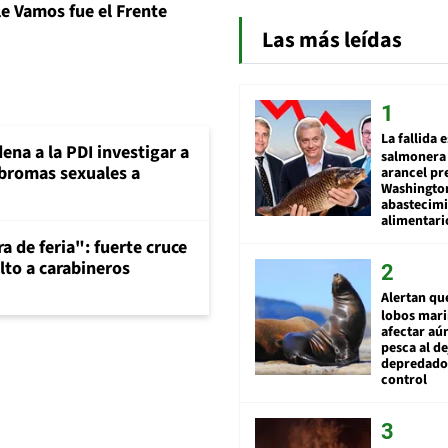
le Vamos fue el Frente
Las más leídas
La fallida 
ena a la PDI investigar a
salmonera 
 bromas sexuales a
arancel pr
Washingto
abastecim
alimentari
a de feria": fuerte cruce
lto a carabineros
Alertan qu
lobos mar
afectar aú
pesca al de
depredador
control