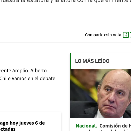
stra la estatura y la altura con la que el Frente
Comparte esta nota:
LO MÁS LEÍDO
Frente Amplio, Alberto
e Chile Vamos en el debate
iago hoy jueves 6 de
Nacional
Comisión de 
ectadas