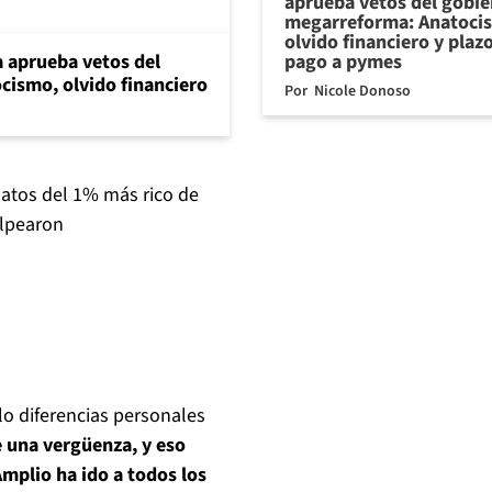
aprueba vetos del gobie
megarreforma: Anatoci
olvido financiero y plaz
pago a pymes
 aprueba vetos del
cismo, olvido financiero
Por
Nicole Donoso
datos del 1% más rico de
olpearon
lo diferencias personales
 una vergüenza, y eso
Amplio ha ido a todos los