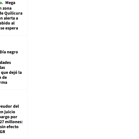
a
Mega
n zona
de Quilicura
n alerta a
ebido al
 se espera
Día negro
idades
las
 que dejó la
n de
orma
eudor del
en juicio
bargo por
27 millones:
sin efecto
TGR