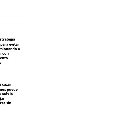
estrategia
para evitar
esionando a
n con
iento
o
e cazar
inos puede
n más la
jar
es sin