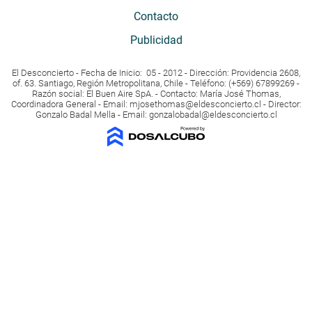
Contacto
Publicidad
El Desconcierto - Fecha de Inicio: 05 - 2012 - Dirección: Providencia 2608,
of. 63. Santiago, Región Metropolitana, Chile - Teléfono: (+569) 67899269 -
Razón social: El Buen Aire SpA. - Contacto: María José Thomas,
Coordinadora General - Email:
mjosethomas@eldesconcierto.cl
- Director:
Gonzalo Badal Mella - Email:
gonzalobadal@eldesconcierto.cl