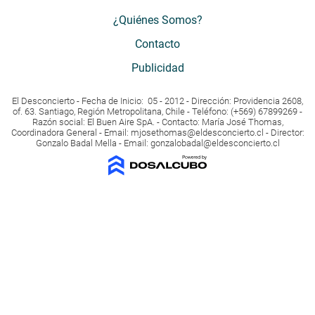
¿Quiénes Somos?
Contacto
Publicidad
El Desconcierto - Fecha de Inicio: 05 - 2012 - Dirección: Providencia 2608,
of. 63. Santiago, Región Metropolitana, Chile - Teléfono: (+569) 67899269 -
Razón social: El Buen Aire SpA. - Contacto: María José Thomas,
Coordinadora General - Email:
mjosethomas@eldesconcierto.cl
- Director:
Gonzalo Badal Mella - Email:
gonzalobadal@eldesconcierto.cl