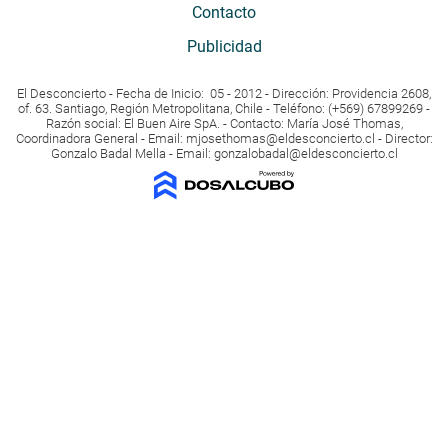
Contacto
Publicidad
El Desconcierto - Fecha de Inicio: 05 - 2012 - Dirección: Providencia 2608,
of. 63. Santiago, Región Metropolitana, Chile - Teléfono: (+569) 67899269 -
Razón social: El Buen Aire SpA. - Contacto: María José Thomas,
Coordinadora General - Email:
mjosethomas@eldesconcierto.cl
- Director:
Gonzalo Badal Mella - Email:
gonzalobadal@eldesconcierto.cl