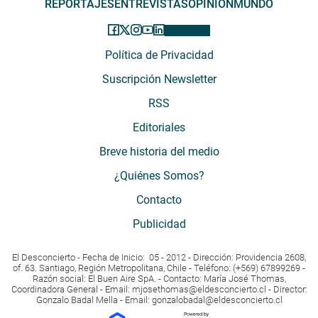
REPORTAJES
ENTREVISTAS
OPINIÓN
MUNDO
Política de Privacidad
Suscripción Newsletter
RSS
Editoriales
Breve historia del medio
¿Quiénes Somos?
Contacto
Publicidad
El Desconcierto - Fecha de Inicio: 05 - 2012 - Dirección: Providencia 2608,
of. 63. Santiago, Región Metropolitana, Chile - Teléfono: (+569) 67899269 -
Razón social: El Buen Aire SpA. - Contacto: María José Thomas,
Coordinadora General - Email:
mjosethomas@eldesconcierto.cl
- Director:
Gonzalo Badal Mella - Email:
gonzalobadal@eldesconcierto.cl