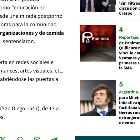
'Sin Filtros
 como “educación no
discusión 
Crespo
desde una mirada postporno
doras para la comunidad
organizaciones y de comida
Reportaje
"
, sentenciaron.
de Panime
Quilicura 
vínculo co
Ventanas y
rta en redes sociales e
primeras s
la SMA
mances, artes visuales, etc.
 abriéndose las puertas a
Argentina
para Milei:
iniciativa 
facilitaba 
(San Diego 1547), de 13 a
tierras rur
os.
extranjeros
de votos