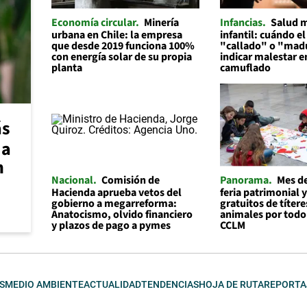
Economía circular
Minería
Infancias
Salud 
urbana en Chile: la empresa
infantil: cuándo el
que desde 2019 funciona 100%
"callado" o "mad
con energía solar de su propia
indicar malestar 
planta
camuflado
ás
 a
n
Nacional
Comisión de
Panorama
Mes de
Hacienda aprueba vetos del
feria patrimonial y
gobierno a megarreforma:
gratuitos de títere
Anatocismo, olvido financiero
animales por todo
y plazos de pago a pymes
CCLM
S
MEDIO AMBIENTE
ACTUALIDAD
TENDENCIAS
HOJA DE RUTA
REPORTA