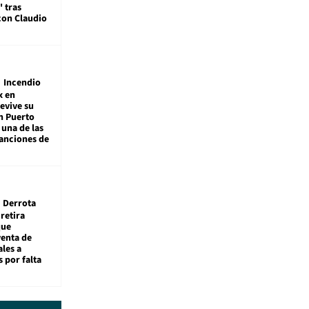
' tras
con Claudio
Incendio
x en
revive su
n Puerto
 una de las
anciones de
Derrota
 retira
que
venta de
ales a
 por falta