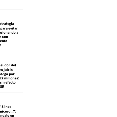
estrategia
para evitar
esionando a
n con
iento
o
eudor del
en juicio
bargo por
27 millones:
sin efecto
TGR
"Si nos
nicero...":
ándalo en