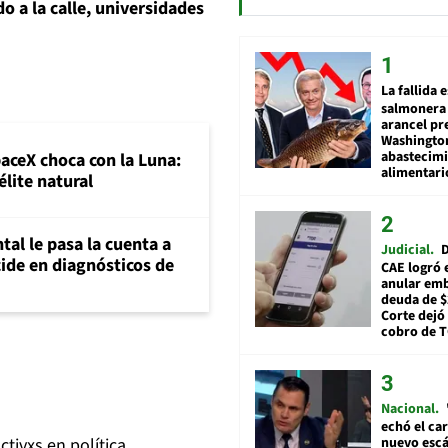
o a la calle, universidades
La fallida 
salmonera 
arancel pr
Washingto
abastecim
paceX choca con la Luna:
alimentari
élite natural
al le pasa la cuenta a
Judicial
D
ide en diagnósticos de
CAE logró 
anular em
deuda de $
Corte dejó 
cobro de 
Nacional
echó el car
nuevo esc
ctivxs en política