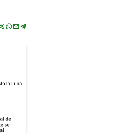
al de
a: se
al