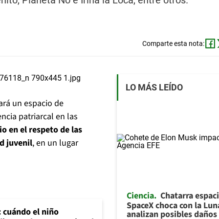
ito, Planeta No e Irina la Loca, entre otros.
Comparte esta nota:
LO MÁS LEÍDO
cará un espacio de
ncia patriarcal en las
o en el respeto de las
d juvenil
, en un lugar
Ciencia
Chatarra espaci
SpaceX choca con la Lun
: cuándo el niño
analizan posibles daños 