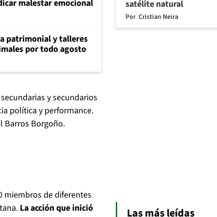
dicar malestar emocional
satélite natural
Por
Cristian Neira
ia patrimonial y talleres
animales por todo agosto
 secundarias y secundarios
ia política y performance.
el Barros Borgoño.
0 miembros de diferentes
tana.
La acción que inició
Las más leídas