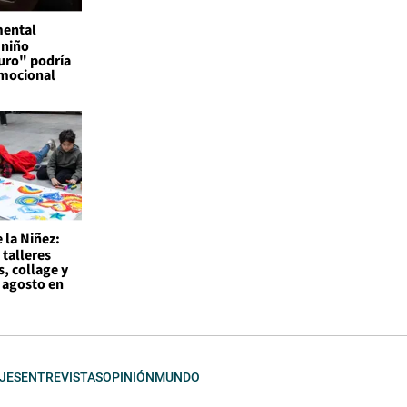
mental
 niño
uro" podría
emocional
 la Niñez:
 talleres
s, collage y
 agosto en
JES
ENTREVISTAS
OPINIÓN
MUNDO