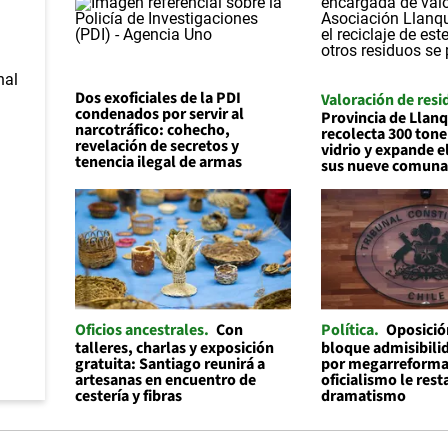
Dos exoficiales de la PDI
Valoración de resi
condenados por servir al
Provincia de Llan
narcotráfico: cohecho,
recolecta 300 tone
revelación de secretos y
vidrio y expande el
tenencia ilegal de armas
sus nueve comuna
Oficios ancestrales
Con
Política
Oposició
talleres, charlas y exposición
bloque admisibilid
gratuita: Santiago reunirá a
por megarreforma
artesanas en encuentro de
oficialismo le rest
cestería y fibras
dramatismo