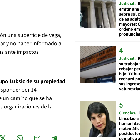
Judicial
I
emitir una
sobre soli
de 68 adul
mayores: 
ordenó emi
pronuncia
ión una superficie de vega,
ar y no haber informado a
les ante impactos
Judicial
R
su trabajo 
rebajar pe
hija: Tribu
rechazó po
rupo Luksic de su propiedad
sus ingres
voluntari
responder por 14
de un camino que se ha
s organizaciones de la
Ciencias
Lincolao a 
humanidad
matemátic
postdocto
complica 