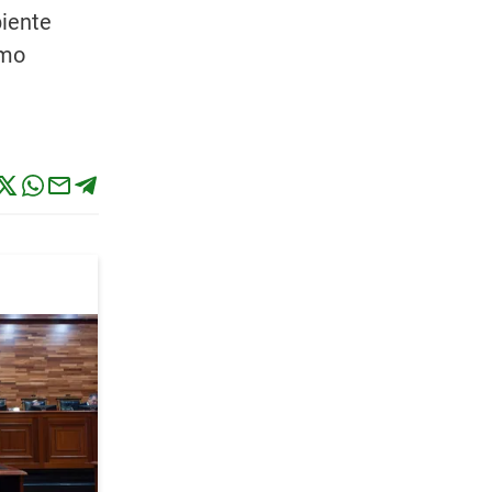
biente
omo