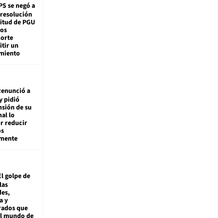
PS se negó a
 resolución
citud de PGU
tos
Corte
tir un
miento
enunció a
y pidió
nsión de su
nal lo
r reducir
os
amente
El golpe de
las
es,
a y
rados que
al mundo de