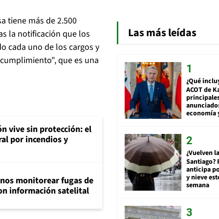
sa tiene más de 2.500
Las más leídas
 la notificación que los
do cada uno de los cargos y
e cumplimiento", que es una
¿Qué inclu
ACOT de Ka
principale
anunciado
economía 
n vive sin protección: el
ral por incendios y
¿Vuelven la
Santiago? 
anticipa po
y nieve est
inos monitorear fugas de
semana
n información satelital