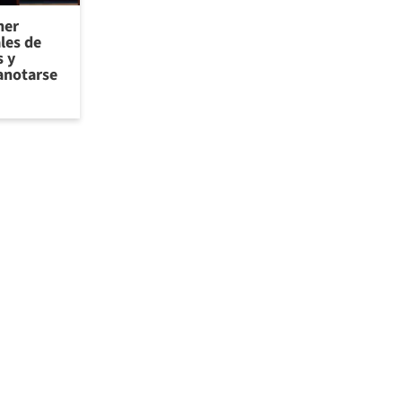
ner
les de
 y
anotarse