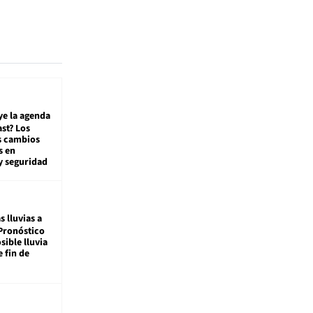
ye la agenda
st? Los
s cambios
s en
y seguridad
s lluvias a
Pronóstico
sible lluvia
e fin de