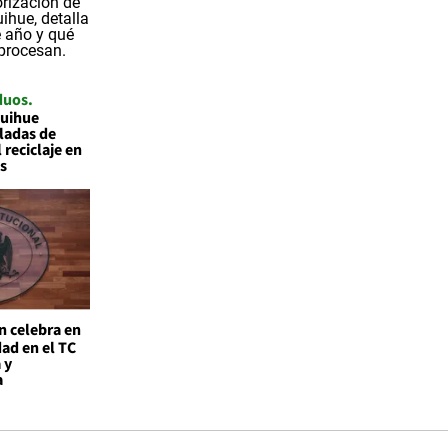
duos
quihue
ladas de
 reciclaje en
s
n celebra en
ad en el TC
 y
a