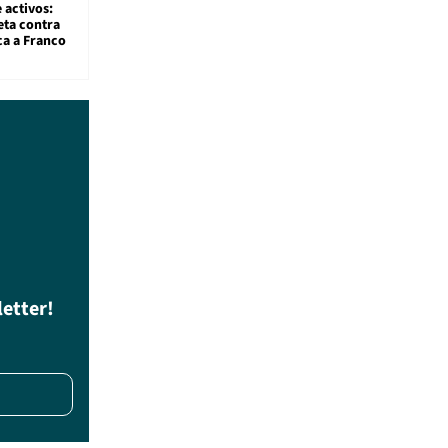
 activos:
eta contra
ca a Franco
letter!