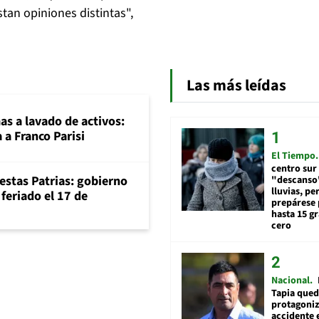
stan opiniones distintas",
Las más leídas
mas a lavado de activos:
 a Franco Parisi
El Tiempo
centro sur
iestas Patrias: gobierno
"descanso"
lluvias, pe
feriado el 17 de
prepárese p
hasta 15 g
cero
Nacional
Tapia qued
protagoniz
accidente 