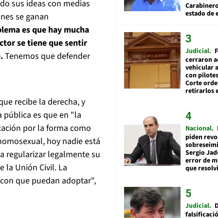
ado sus ideas con medias
Carabiner
estado de 
ones se ganan
blema es que hay mucha
tor se tiene que sentir
Judicial
F
e.
Tenemos que defender
cerraron a
vehicular a
con pilotes
Corte ord
retirarlos 
ue recibe la derecha, y
a pública es que en "la
ación por la forma como
Nacional
piden revo
 homosexual, hoy nadie está
sobreseimi
Sergio Jad
 regularizar legalmente su
error de m
 la Unión Civil. La
que resolv
 con que puedan adoptar",
Judicial
falsificaci