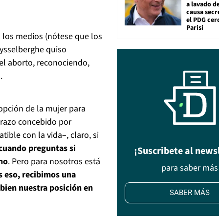
a lavado de
causa secr
el PDG cer
Parisi
 los medios (nótese que los
Rysselberghe quiso
el aborto, reconociendo,
.
opción de la mujer para
arazo concebido por
ible con la vida–, claro, si
cuando preguntas si
¡Suscribete al news
no
. Pero para nosotros está
para saber más
 eso, recibimos una
 bien nuestra posición en
SABER MÁS