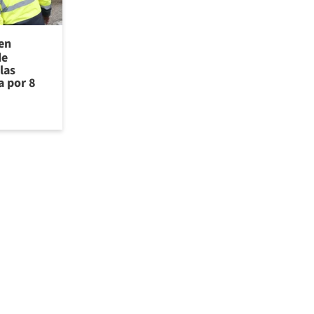
 en
de
las
a por 8