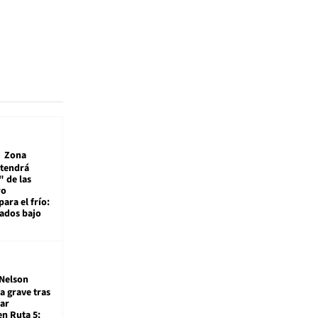
Zona
 tendrá
 de las
ro
ara el frío:
rados bajo
Nelson
a grave tras
ar
en Ruta 5: