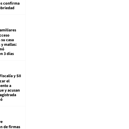
os confirma
ebriedad
amiliares
cceso
 su casa
 y mallas:
enó
en 3 días
Fiscalía y SII
car el
ento a
ue y acusan
agistrada
ió
De
ón de firmas