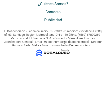
¿Quiénes Somos?
Contacto
Publicidad
El Desconcierto - Fecha de Inicio: 05 - 2012 - Dirección: Providencia 2608,
of. 63. Santiago, Región Metropolitana, Chile - Teléfono: (+569) 67899269 -
Razón social: El Buen Aire SpA. - Contacto: María José Thomas,
Coordinadora General - Email:
mjosethomas@eldesconcierto.cl
- Director:
Gonzalo Badal Mella - Email:
gonzalobadal@eldesconcierto.cl