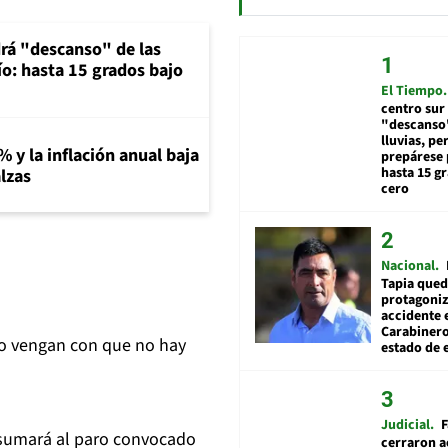
rá "descanso" de las
río: hasta 15 grados bajo
El Tiempo
centro sur
"descanso"
lluvias, pe
% y la inflación anual baja
prepárese p
hasta 15 g
lzas
cero
Nacional
Tapia qued
protagoniz
accidente 
Carabiner
"No vengan con que no hay
estado de 
Judicial
F
e sumará al paro convocado
cerraron a