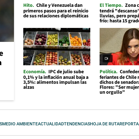
Hito
Chile y Venezuela dan
El Tiempo
Zona c
primeros pasos para el reinicio
tendrá "descanso"
de sus relaciones diplomáticas
lluvias, pero prep
frío: hasta 15 grad
e
a
Economía
IPC de julio sube
Política
Confeder
0,1% y la inflación anual baja a
feriantes de Chile
3,5%: alimentos impulsan las
dichos de senador
alzas
Flores: "Ser mujer 
un orgullo"
S
MEDIO AMBIENTE
ACTUALIDAD
TENDENCIAS
HOJA DE RUTA
REPORTA