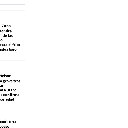
Zona
 tendrá
 de las
ro
ara el frío:
rados bajo
Nelson
a grave tras
ar
en Ruta 5:
os confirma
ebriedad
amiliares
cceso