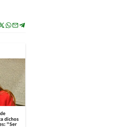
 de
za dichos
es: "Ser