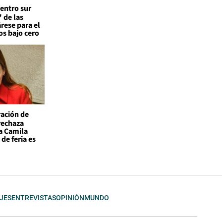
entro sur
 de las
árese para el
os bajo cero
ación de
 rechaza
a Camila
de feria es
JES
ENTREVISTAS
OPINIÓN
MUNDO