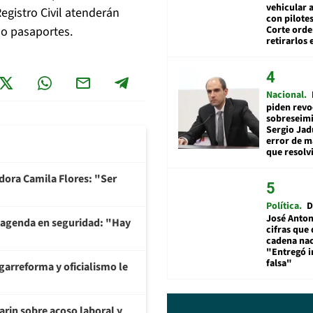
vehicular a
egistro Civil atenderán
con pilotes
Corte ord
 o pasaportes.
retirarlos 
Nacional
piden revo
sobreseimi
Sergio Jad
error de m
que resolv
adora Camila Flores: "Ser
Política
D
José Anton
 agenda en seguridad: "Hay
cifras que 
cadena nac
"Entregó 
falsa"
garreforma y oficialismo le
arin sobre acoso laboral y