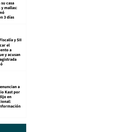
 su casa
 y mallas:
enó
en 3 días
Fiscalía y SII
car el
ento a
ue y acusan
agistrada
ió
enuncian a
io Kast por
dijo en
ional:
información