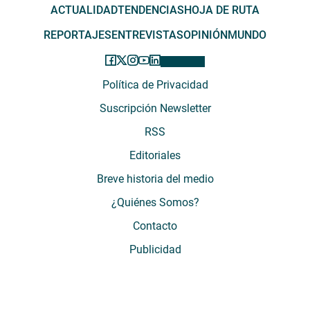
ACTUALIDAD
TENDENCIAS
HOJA DE RUTA
REPORTAJES
ENTREVISTAS
OPINIÓN
MUNDO
Política de Privacidad
Suscripción Newsletter
RSS
Editoriales
Breve historia del medio
¿Quiénes Somos?
Contacto
Publicidad
El Desconcierto - Fecha de Inicio: 05 - 2012 - Dirección: Providencia 2608,
of. 63. Santiago, Región Metropolitana, Chile - Teléfono: (+569) 67899269 -
Razón social: El Buen Aire SpA. - Contacto: María José Thomas,