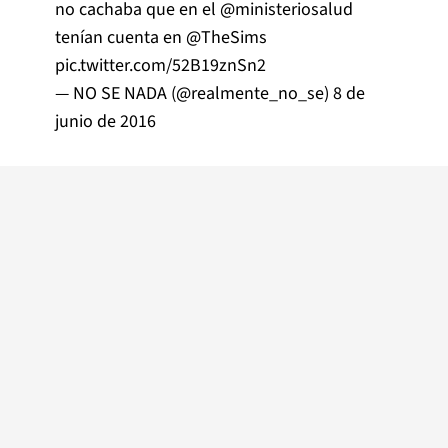
no cachaba que en el
@ministeriosalud
tenían cuenta en
@TheSims
pic.twitter.com/52B19znSn2
— NO SE NADA (@realmente_no_se)
8 de
junio de 2016