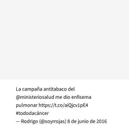
La campaña antitabaco del
@ministeriosalud
me dio enfisema
pulmonar
https://t.co/aiQjcv1pE4
#tododacáncer
— Rodrigo (@soyrrojas)
8 de junio de 2016