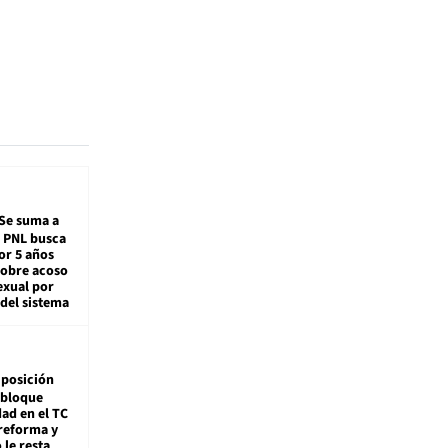
Se suma a
: PNL busca
or 5 años
sobre acoso
exual por
del sistema
posición
 bloque
dad en el TC
reforma y
 le resta