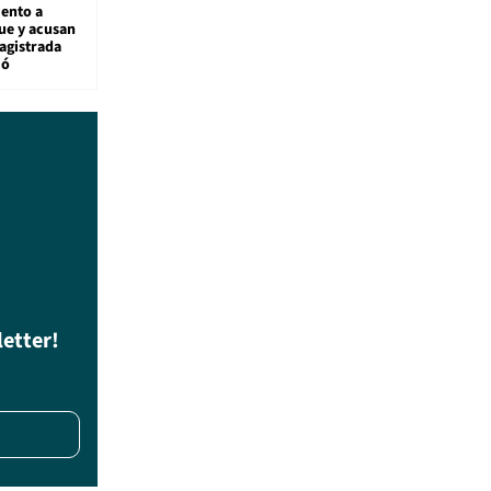
ento a
ue y acusan
agistrada
ió
letter!