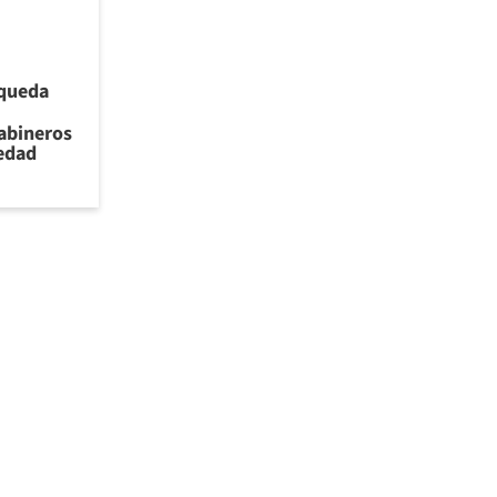
 queda
rabineros
iedad