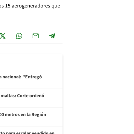
los 15 aerogeneradores que
na nacional: "Entregó
y mallas: Corte ordenó
000 metros en la Región
to para escalar vendido en