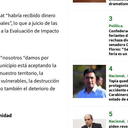
dramatis
t “habría recibido dinero
les”, lo que a juicio de las
Política
 a la Evaluación de Impacto
Confedera
feriantes d
rechaza di
senadora 
Flores: "S
feria es un
s “nosotros “damos por
unicipio está aceptando la
uestro territorio, la
Nacional
 vulnerables, la destrucción
Tapia qued
protagoniz
o también el deterioro de
accidente 
Carabiner
estado de 
unidad
Nacional
piden revo