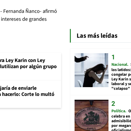
in- Fernanda Ñanco- afirmó
 intereses de grandes
Las más leídas
a Ley Karin con Ley
Nacional
lutilizan por algún grupo
los latidos
congelar p
Ley Karin 
laboral y s
aría de enviarle
"colapso" 
a hacerlo: Corte lo multó
Política
O
celebra en
admisibili
por megar
oficialismo