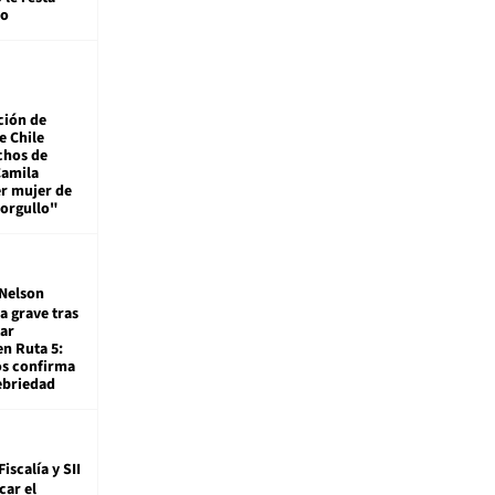
mo
ción de
e Chile
chos de
Camila
er mujer de
 orgullo"
Nelson
a grave tras
ar
en Ruta 5:
os confirma
ebriedad
Fiscalía y SII
car el