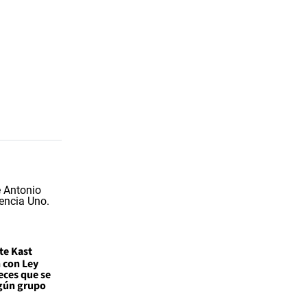
te Kast
 con Ley
eces que se
lgún grupo