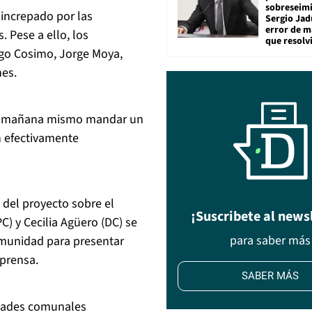
sobreseimi
 increpado por las
Sergio Jad
error de m
. Pese a ello, los
que resolv
go Cosimo, Jorge Moya,
nes.
ó a mañana mismo mandar un
n efectivamente
 del proyecto sobre el
¡Suscribete al news
PC) y Cecilia Agüero (DC) se
para saber más
omunidad para presentar
 prensa.
SABER MÁS
idades comunales