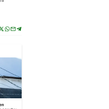
es
 en