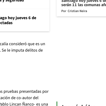
 y seguridad
Santiago hoy jueves 6 d
serán 11 las comunas af
Por
Cristian Neira
iago hoy jueves 6 de
ectadas
scalía consideró que es un
. Se le imputa delitos de
las pruebas presentadas por
tación de co-autor del
n Pablo Lincan Ñanco- es una