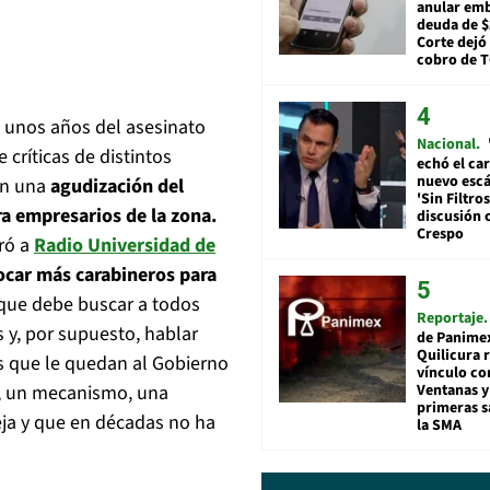
anular em
deuda de $
Corte dejó 
cobro de 
 unos años del asesinato
Nacional
 críticas de distintos
echó el car
nuevo esc
en una
agudización del
'Sin Filtros
a empresarios de la zona.
discusión 
Crespo
ró a
Radio Universidad de
ocar más carabineros para
 que debe buscar a todos
Reportaje
os y, por supuesto, hablar
de Panime
Quilicura 
os que le quedan al Gobierno
vínculo co
Ventanas y
a, un mecanismo, una
primeras s
eja y que en décadas no ha
la SMA