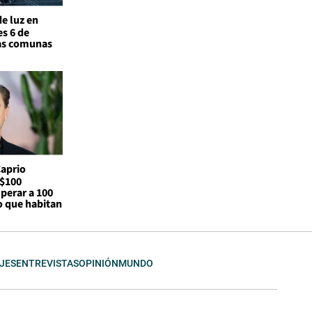
de luz en
s 6 de
las comunas
Caprio
S$100
perar a 100
o que habitan
JES
ENTREVISTAS
OPINIÓN
MUNDO