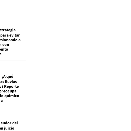
estrategia
para evitar
esionando a
n con
iento
o
¿A qué
las lluvias
o? Reporte
 preocupa
io químico
ra
eudor del
en juicio