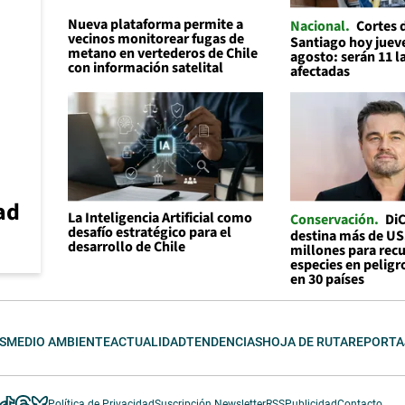
Nueva plataforma permite a
Nacional
Cortes 
vecinos monitorear fugas de
Santiago hoy jueve
metano en vertederos de Chile
agosto: serán 11 
con información satelital
afectadas
ad
La Inteligencia Artificial como
Conservación
Di
desafío estratégico para el
destina más de U
desarrollo de Chile
millones para recu
especies en peligr
en 30 países
S
MEDIO AMBIENTE
ACTUALIDAD
TENDENCIAS
HOJA DE RUTA
REPORTA
Política de Privacidad
Suscripción Newsletter
RSS
Publicidad
Contacto