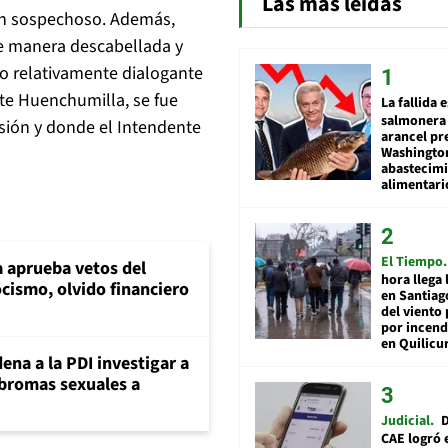
Las más leídas
ún sospechoso. Además,
de manera descabellada y
io relativamente dialogante
te Huenchumilla, se fue
La fallida 
salmonera 
sión y donde el Intendente
arancel pr
Washingto
abastecim
alimentari
El Tiempo
 aprueba vetos del
hora llega 
cismo, olvido financiero
en Santiag
del viento
por incend
en Quilicu
ena a la PDI investigar a
 bromas sexuales a
Judicial
D
CAE logró 