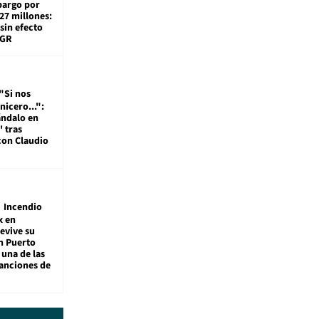
bargo por
27 millones:
sin efecto
TGR
"Si nos
nicero...":
ándalo en
' tras
con Claudio
Incendio
x en
revive su
n Puerto
 una de las
anciones de