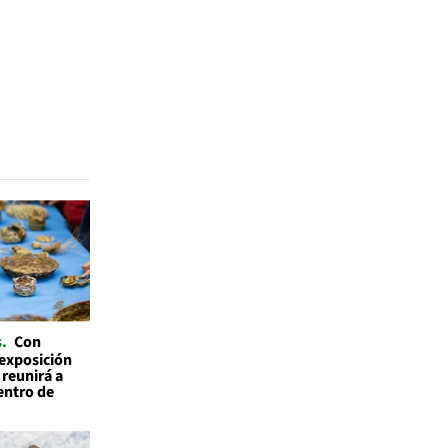
s
Con
 exposición
 reunirá a
entro de