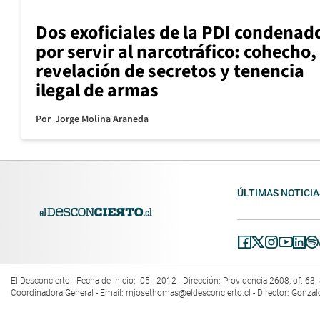
Dos exoficiales de la PDI condenad
por servir al narcotráfico: cohecho,
revelación de secretos y tenencia
ilegal de armas
Por
Jorge Molina Araneda
ÚLTIMAS NOTICIA
El Desconcierto - Fecha de Inicio: 05 - 2012 - Dirección: Providencia 2608, of. 6
Coordinadora General - Email:
mjosethomas@eldesconcierto.cl
- Director: Gonzal