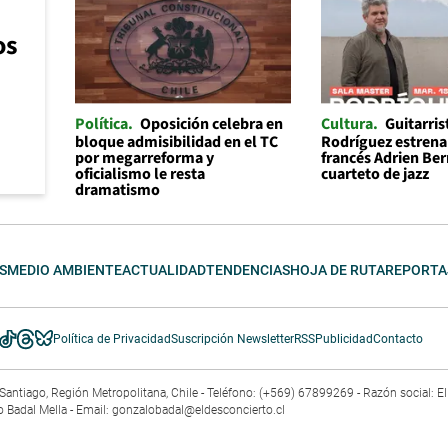
os
Política
Oposición celebra en
Cultura
Guitarris
bloque admisibilidad en el TC
Rodríguez estrena 
por megarreforma y
francés Adrien Be
oficialismo le resta
cuarteto de jazz
dramatismo
S
MEDIO AMBIENTE
ACTUALIDAD
TENDENCIAS
HOJA DE RUTA
REPORTA
Política de Privacidad
Suscripción Newsletter
RSS
Publicidad
Contacto
3. Santiago, Región Metropolitana, Chile - Teléfono: (+569) 67899269 - Razón social: 
o Badal Mella - Email:
gonzalobadal@eldesconcierto.cl