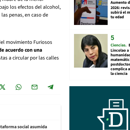
Aumento d
ajo los efectos del alcohol,
2026: revi
subirá el 
n las penas, en caso de
tu edad
 del movimiento Furiosos
Ciencias
 de acuerdo con una
Lincolao a 
humanidad
istas a circular por las calles
matemátic
postdocto
complica 
la ciencia
plataforma social asumida