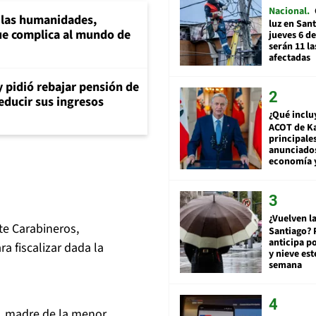
Nacional
a las humanidades,
luz en San
e complica al mundo de
jueves 6 de
serán 11 l
afectadas
y pidió rebajar pensión de
reducir sus ingresos
¿Qué inclu
ACOT de Ka
principale
anunciado
economía 
¿Vuelven la
te Carabineros,
Santiago? 
anticipa po
ra fiscalizar dada la
y nieve est
semana
, madre de la menor