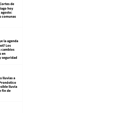
Cortes de
tiago hoy
 agosto:
as comunas
ye la agenda
st? Los
s cambios
s en
y seguridad
s lluvias a
Pronóstico
sible lluvia
e fin de