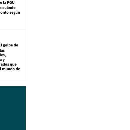
e la PGU
sa cuándo
monto según
El golpe de
las
es,
a y
rados que
al mundo de