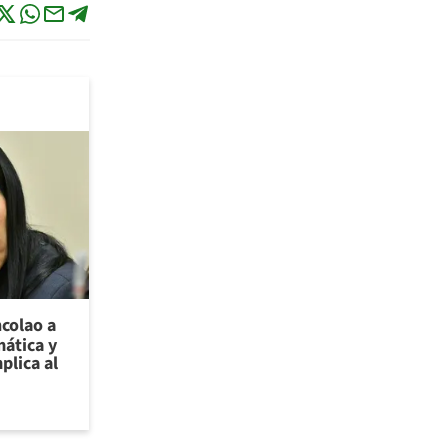
ncolao a
ática y
plica al